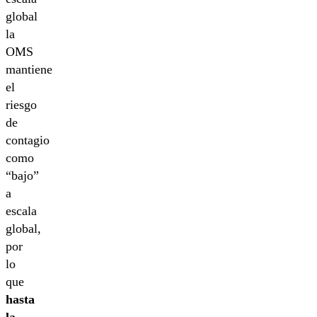
global
la
OMS
mantiene
el
riesgo
de
contagio
como
“bajo”
a
escala
global,
por
lo
que
hasta