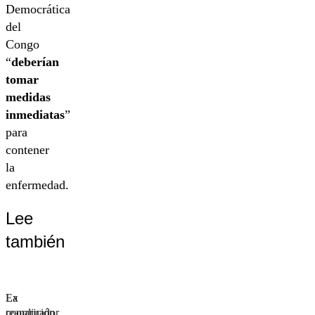
Democrática
del
Congo
“
deberían
tomar
medidas
inmediatas
”
para
contener
la
enfermedad.
Lee
también
La
Ex
reaparición
coordinador