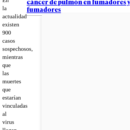
cáncer de pulmón en fumadores y
fumadores
la
actualidad
existen
900
casos
sospechosos,
mientras
que
las
muertes
que
estarían
vinculadas
al
virus
llegan