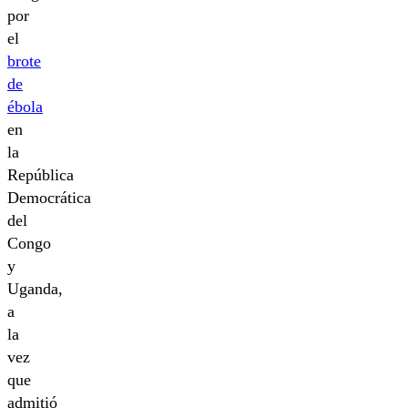
por
el
brote
de
ébola
en
la
República
Democrática
del
Congo
y
Uganda,
a
la
vez
que
admitió