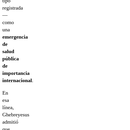
tipo
registrada
—
como
una
emergencia
de
salud
pública
de
importancia
internacional
.
En
esa
línea,
Ghebreyesus
admitió
que