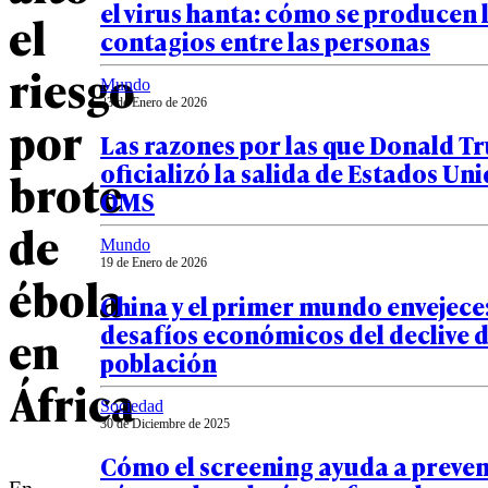
el virus hanta: cómo se producen 
el
contagios entre las personas
riesgo
Mundo
23 de Enero de 2026
por
Las razones por las que Donald 
oficializó la salida de Estados Uni
brote
OMS
de
Mundo
19 de Enero de 2026
ébola
China y el primer mundo envejece:
desafíos económicos del declive 
en
población
África
Sociedad
30 de Diciembre de 2025
Cómo el screening ayuda a preveni
En