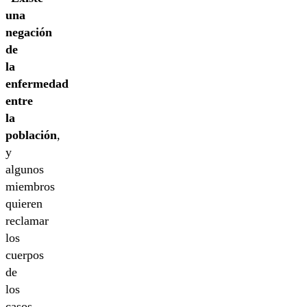
una
negación
de
la
enfermedad
entre
la
población
,
y
algunos
miembros
quieren
reclamar
los
cuerpos
de
los
casos