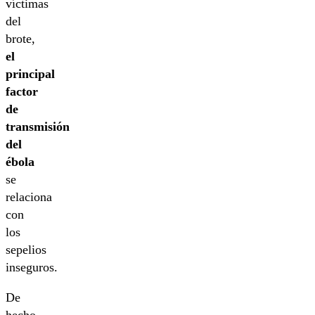
víctimas
del
brote,
el
principal
factor
de
transmisión
del
ébola
se
relaciona
con
los
sepelios
inseguros.
De