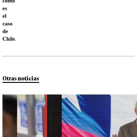
como
es
el
caso
de
Chile
.
Otras noticias