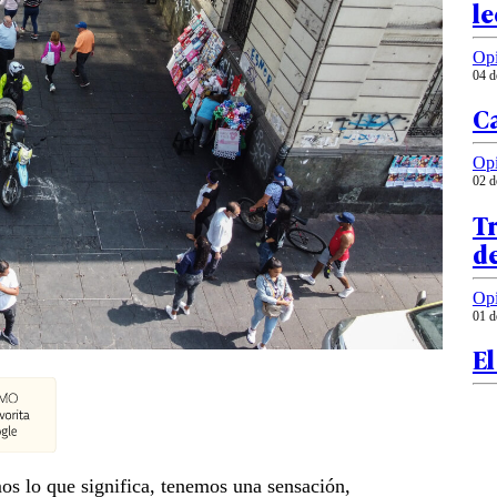
le
Op
04 d
C
Op
02 d
Tr
de
Op
01 d
El
s lo que significa, tenemos una sensación,