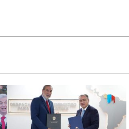
ministro
recalcó que
"son las
policías
quienes
tienen la
expertís de
la seguridad
pública".