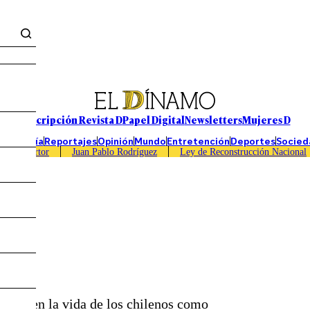
Suscripción Revista D
Papel Digital
Newsletters
Mujeres D
Economía
Reportajes
Opinión
Mundo
Entretención
Deportes
Socied
Caso Sartor
Juan Pablo Rodríguez
Ley de Reconstrucción Nacional
cado en la vida de los chilenos como