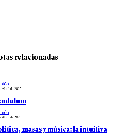
otas relacionadas
inión
e Abril de 2025
endulum
inión
e Abril de 2025
lítica, masas y música: la intuitiva