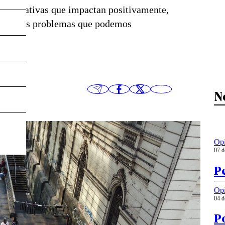
an iniciativas que impactan positivamente,
múltiples problemas que podemos
N
Op
07 d
P
Op
04 d
Po