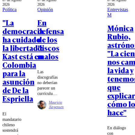
07 de Agosto
07 de Agosto
07 de Agosto
2026
2026
2026
Política
Opinión
Entrevistas
M
"La
En
Mónica
democracia
defensa
Rubio,
ha cuidado
de los
astrón
la libertad":
discos
"La cien
Kast está en
malos
nos cam
Colombia
la vida y
para la
Las
tenemo
discografías
asunción
no deberían
que
de De la
parecer un
explicar
currículum.
Espriella
Deberían
cómo l
Mauricio
parecer una
Jürgensen
hace"
biografía.
El
Un lugar
mandatario
donde
chileno
también
En diálogo
sostendrá
queden
con