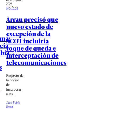
07 de Agosto
2026
Política
Arrau precisó que
nuevo estado de
excepción de la
oma:
ACOT incluiría
cia
toque de queda e
bia
interceptación de
telecomunicaciones
s
Respecto de
la opción
de
o
incorporar
a las
Fuerzas
Juan Pablo
Armadas en
Ernst
estas
labores, el