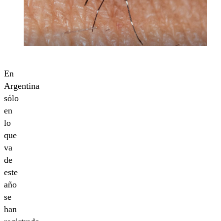
En
Argentina
sólo
en
lo
que
va
de
este
año
se
han