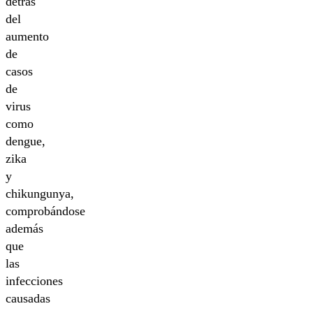
detrás
del
aumento
de
casos
de
virus
como
dengue,
zika
y
chikungunya,
comprobándose
además
que
las
infecciones
causadas