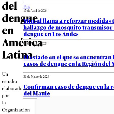
del
País
15 de Abril de 2024
dengue
Minsal llama a reforzar medidas 
en
hallazgo de mosquito transmisor 
dengue en Los Andes
América
04 de Abril de 2024
Latina
El estado en el que se encuentran 
casos de dengue en la Región del
Un
31 de Marzo de 2024
estudio
Confirman caso de dengue en la 
elaborado
del Maule
por
la
Organización