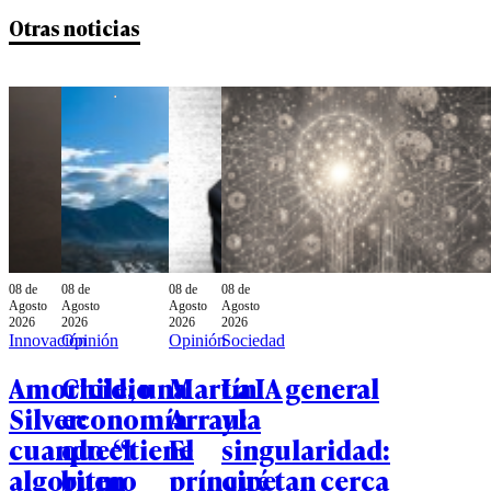
Otras noticias
08 de
08 de
08 de
08 de
Agosto
Agosto
Agosto
Agosto
2026
2026
2026
2026
Innovación
Opinión
Opinión
Sociedad
Amoricidio
Chile, una
Martín
La IA general
Silver:
economía
Arrau:
y la
cuando el
que “tiene
El
singularidad:
algoritmo
buen
príncipe
qué tan cerca