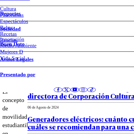
estudiantil:
Cultura
Deportes
Panoramas
un
Espectáculos
Beber
Sociedad
pasaporte
Recetas
Innovación
Notas relacionadas
Reseñas
Buen Dato
Medio Ambiente
al
Mujeres D
Vida Social
Avisos Legales
mundo
04 de Septiembre de 2024
Presentado por
Reality de C13 causa crisis en la U
de Palabra de Honor le costó el p
El
directora de Corporación Cultura
concepto
de
06 de Agosto de 2024
movilidad
Generadores eléctricos: cuánto c
estudiantil
cuáles se recomiendan para una 
en