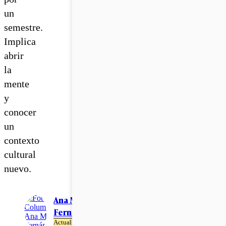
un
semestre.
Implica
abrir
la
mente
y
conocer
un
contexto
cultural
nuevo.
Ana María
Fernández
Actualizado el 05 de