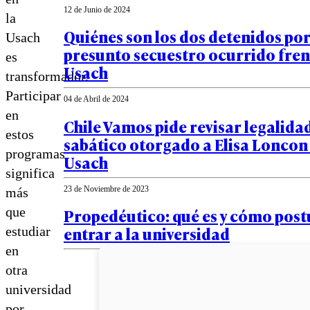
12 de Junio de 2024
la
Quiénes son los dos detenidos por
Usach
presunto secuestro ocurrido frent
es
Usach
transformador.
Participar
04 de Abril de 2024
en
Chile Vamos pide revisar legalida
estos
sabático otorgado a Elisa Loncon 
programas
Usach
significa
23 de Noviembre de 2023
más
que
Propedéutico: qué es y cómo post
entrar a la universidad
estudiar
en
otra
universidad
por