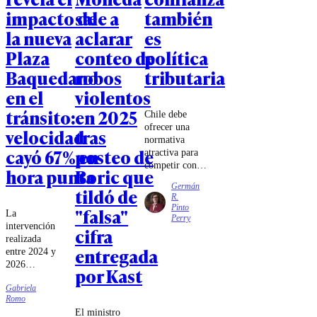
impacto de
sale a
también
la nueva
aclarar
es
Plaza
conteo de
política
Baquedano
robos
tributaria
en el
violentos
tránsito:
en 2025
Chile debe
ofrecer una
velocidad
tras
normativa
cayó 67% en
posteo de
atractiva para
competir con
hora punta
Boric que
los mecanismos
Germán
tildó de
de estabilidad e
R.
invariabilidad
Pinto
"falsa"
La
existentes en
Perry
intervención
Perú y
cifra
realizada
Argentina,
entregada
entre 2024 y
especialmente
2026
cuando el
por Kast
modificó el
gobierno
Gabriela
tradicional
trasandino ha
Romo
diseño del
promovido un
El ministro
sector,