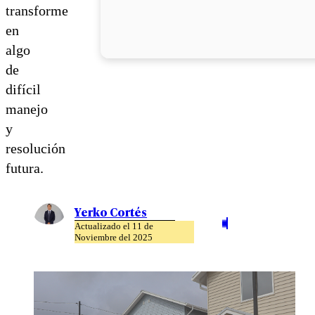
transforme
en
algo
de
difícil
manejo
y
resolución
futura.
Yerko Cortés
Actualizado el 11 de
Noviembre del 2025