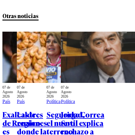
Otras noticias
07 de
07 de
07 de
07 de
Agosto
Agosto
Agosto
Agosto
2026
2026
2026
2026
País
País
Política
Política
Exalcalde
Las tres
Seguridad,
Jorge Correa
de Renaico
regiones
el nuevo
Sutil explica
es
donde la
terreno
rechazo a