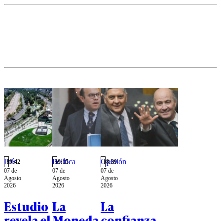
cara a la nueva
conjunto de
etapa
delitos
legislativa.
atribuidos
al exjefe
comunal.
País
Política
Opinión
19:42
19:15
18:39
07 de
07 de
07 de
Agosto
Agosto
Agosto
2026
2026
2026
Estudio
La
La
revela el
Moneda
confianza