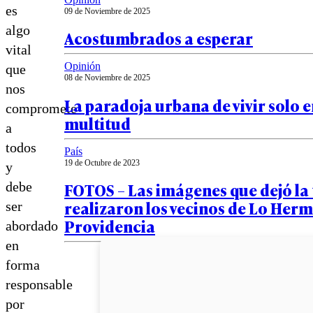
es
09 de Noviembre de 2025
algo
Acostumbrados a esperar
vital
Opinión
que
08 de Noviembre de 2025
nos
La paradoja urbana de vivir solo e
compromete
multitud
a
todos
País
19 de Octubre de 2023
y
FOTOS – Las imágenes que dejó la
debe
realizaron los vecinos de Lo Herm
ser
Providencia
abordado
en
forma
responsable
por