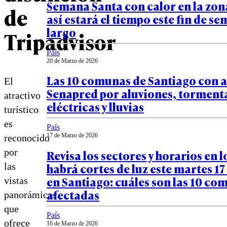
Semana Santa con calor en la zona
de
así estará el tiempo este fin de s
largo
Tripadvisor
País
20 de Marzo de 2026
Las 10 comunas de Santiago con a
El
Senapred por aluviones, torment
atractivo
eléctricas y lluvias
turístico
es
País
17 de Marzo de 2026
reconocido
por
Revisa los sectores y horarios en l
habrá cortes de luz este martes 1
las
en Santiago: cuáles son las 10 co
vistas
afectadas
panorámicas
que
País
ofrece
16 de Marzo de 2026