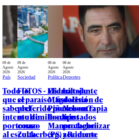
09 de
09 de
08 de
08 de
Agosto
Agosto
Agosto
Agosto
2026
2026
2026
2026
País
Sociedad
Política
Deportes
Todo lo
FOTOS - Miami,
El dardo de
La tajante
que se
el paraíso (fiscal)
Magdalena
decisión de
sabe del
preferido por los
Piñera contra
Nelson Tapia
intento de
multimillonarios
los diputados
tras
portonazo
como
Manouchehri
protagonizar
al escolta
Zuckerberg,
(PS) y Romero
accidente