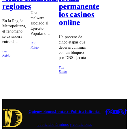
regiones
permanente
los casinos
Una
malware
online
En la Región
asociado al
Metropolitana,
Ejército
el fenómeno
Popular de
se extenderá
Un proceso de
Liberación
entre el
cinco etapas que
Paz
chino habría
domingo 9 y
debería culminar
Rubio
intentado
Paz
el jueves 13
con un bloqueo
sabotear a
Rubio
de agosto.
por DNS ejecutado
las
por las compañías
compañías
Paz
de
Movistar,
Rubio
telecomunicaciones
Entel y
fue lo que
Telmex,
estableció el
según
tribunal.
antecedentes
entregados
por el
embajador
de Estados
Quiénes Somos
Contacto
Política Editorial
Unidos en
Chile.
publicidad
términos y condiciones