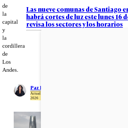
de
Las nueve comunas de Santiago e
la
habrá cortes de luz este lunes 16 
capital
revisa los sectores y los horarios
y
la
cordillera
de
Los
Andes.
Paz Rubio
Actualizado el 15 de Mayo del
2026