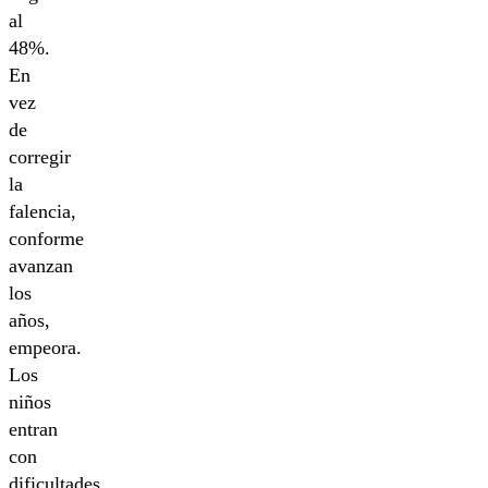
al
48%.
En
vez
de
corregir
la
falencia,
conforme
avanzan
los
años,
empeora.
Los
niños
entran
con
dificultades