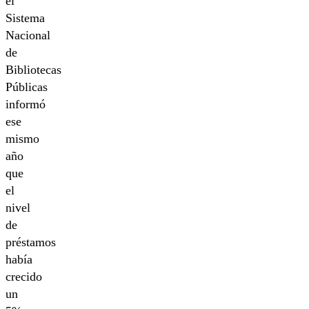
el
Sistema
Nacional
de
Bibliotecas
Públicas
informó
ese
mismo
año
que
el
nivel
de
préstamos
había
crecido
un