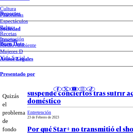
tiempo
Cultura
me
Deportes
Panoramas
Espectáculos
puso
Beber
Sociedad
Recetas
en
Innovación
Notas relacionadas
Reseñas
Buen Dato
Medio Ambiente
Mujeres D
otro
Vida Social
Avisos Legales
lado
Entretención
Presentado por
05 de Septiembre de 2024
Se fracturó cinco costillas: Fito P
suspende conciertos tras sufrir a
Quizás
doméstico
el
problema
Entretención
23 de Febrero de 2023
de
Por qué Star+ no transmitió el sho
fondo