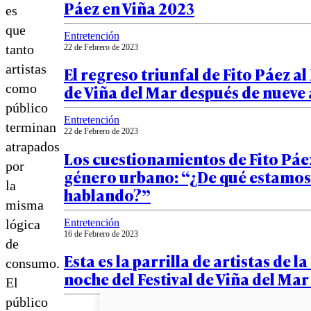
Páez en Viña 2023
es
que
Entretención
tanto
22 de Febrero de 2023
artistas
El regreso triunfal de Fito Páez al 
de Viña del Mar después de nueve
como
público
Entretención
terminan
22 de Febrero de 2023
atrapados
Los cuestionamientos de Fito Páez
por
género urbano: “¿De qué estamos
la
hablando?”
misma
Entretención
lógica
16 de Febrero de 2023
de
Esta es la parrilla de artistas de l
consumo.
noche del Festival de Viña del Ma
El
público