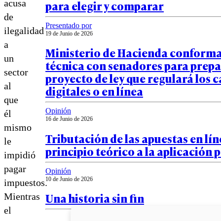
acusa
para elegir y comparar
de
Presentado por
ilegalidad
19 de Junio de 2026
a
Ministerio de Hacienda conform
un
técnica con senadores para prep
sector
proyecto de ley que regulará los 
al
digitales o en línea
que
Opinión
él
16 de Junio de 2026
mismo
Tributación de las apuestas en lín
le
principio teórico a la aplicación 
impidió
pagar
Opinión
10 de Junio de 2026
impuestos.
Una historia sin fin
Mientras
el