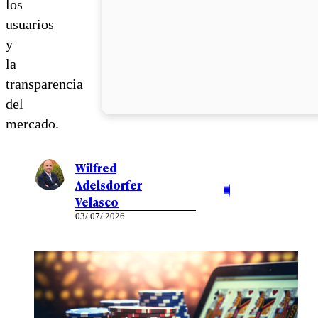
los
usuarios
y
la
transparencia
del
mercado.
Wilfred
Adelsdorfer
Velasco
03/ 07/ 2026