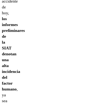
accidente
de
hoy,
los
informes
preliminares
de
la
SIAT
denotan
una
alta
incidencia
del
factor
humano
,
ya
sea