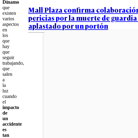
Dínamo
Mall Plaza confirma colaboración
que
existen
pericias por la muerte de guardia
varios
aplastado por un portón
aspectos
en
los
que
hay
que
seguir
trabajando,
que
salen
a
la
luz
cuando
el
impacto
de
un
accidente
es
tan