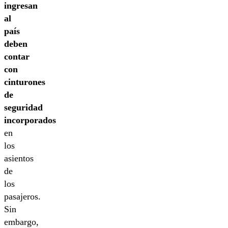
ingresan
al
país
deben
contar
con
cinturones
de
seguridad
incorporados
en
los
asientos
de
los
pasajeros.
Sin
embargo,