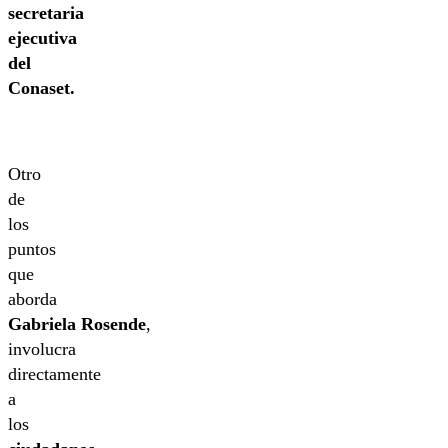
secretaria
ejecutiva
del
Conaset.
Otro
de
los
puntos
que
aborda
Gabriela Rosende
,
involucra
directamente
a
los