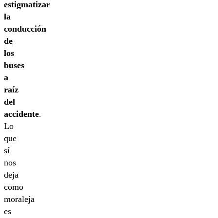
estigmatizar
la
conducción
de
los
buses
a
raíz
del
accidente
.
Lo
que
sí
nos
deja
como
moraleja
es