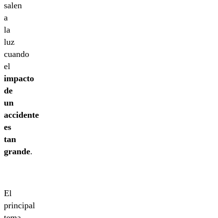
salen
a
la
luz
cuando
el
impacto
de
un
accidente
es
tan
grande
.
El
principal
tema,