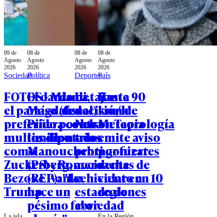
09 de
08 de
08 de
08 de
Agosto
Agosto
Agosto
Agosto
2026
2026
2026
2026
Sociedad
Política
Deportes
País
FOTOS - Miami,
El dardo de
La tajante
Hasta 90
el paraíso (fiscal)
Magdalena
decisión de
km/h:
preferido por los
Piñera contra
Nelson Tapia
Meteorología
multimillonarios
los diputados
tras
emite aviso
como
Manouchehri
protagonizar
por fuertes
Zuckerberg,
(PS) y Romero
accidente
rachas de
Bezos e Ivanka
(REP): "Le
vehicular en
viento en 10
Trump
hace un
estado de
regiones
pésimo favor
ebriedad
La isla
En la Región