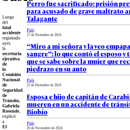
Perro fue sacrificado: prisión pr
para acusado de grave maltrato a
Talagante
Luego
del
fatal
País
accidente
27 de Diciembre de 2024
registrado
ayer,
“Miro a mi señora y la veo empap
la
sangre”: lo que contó el esposo y 
secretaria
ejecutiva
que se sabe sobre la mujer que rec
de
piedrazo en su auto
la
Comisión
Nacional
País
de
25 de Diciembre de 2024
Seguridad
Esposa e hijo de capitán de Carab
de
Tránsito,
mueren en un accidente de tránsit
Gabriela
Biobío
Rosende
,
explicó
a
País
El
26 de Noviembre de 2024