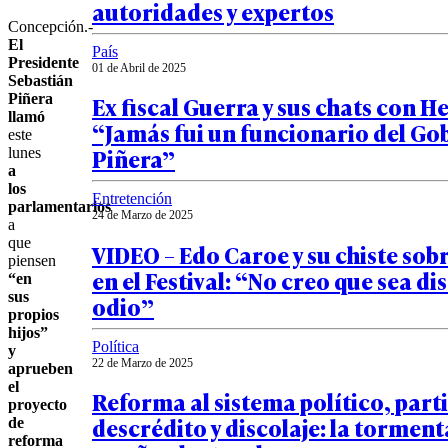
autoridades y expertos
Concepción.-
El
País
Presidente
01 de Abril de 2025
Sebastián
Piñera
Ex fiscal Guerra y sus chats con H
llamó
“Jamás fui un funcionario del Go
este
Piñera”
lunes
a
los
Entretención
parlamentarios
24 de Marzo de 2025
a
que
VIDEO – Edo Caroe y su chiste sob
piensen
en el Festival: “No creo que sea di
“en
sus
odio”
propios
hijos”
Política
y
22 de Marzo de 2025
aprueben
el
Reforma al sistema político, part
proyecto
descrédito y discolaje: la torment
de
reforma