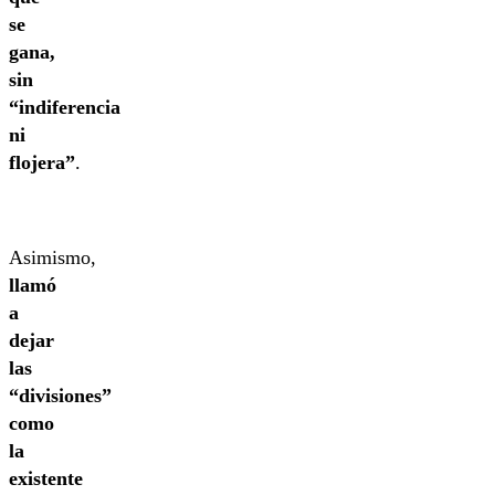
se
gana,
sin
“indiferencia
ni
flojera”
.
Asimismo,
llamó
a
dejar
las
“divisiones”
como
la
existente