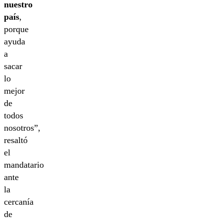
nuestro
país
,
porque
ayuda
a
sacar
lo
mejor
de
todos
nosotros”,
resaltó
el
mandatario
ante
la
cercanía
de