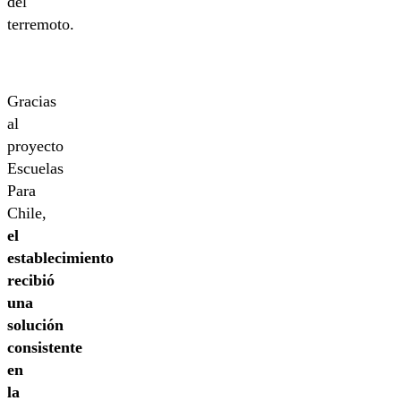
del
terremoto.
Gracias
al
proyecto
Escuelas
Para
Chile,
el
establecimiento
recibió
una
solución
consistente
en
la