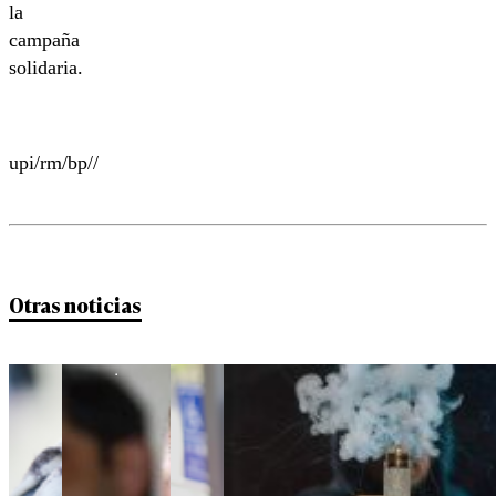
la
campaña
solidaria.
upi/rm/bp//
Otras noticias