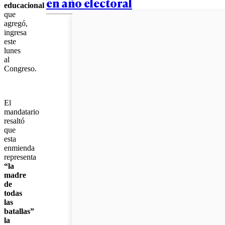
en año electoral
educacional
que
agregó,
ingresa
este
lunes
al
Congreso.
El
mandatario
resaltó
que
esta
enmienda
representa
“la
madre
de
todas
las
batallas”
la