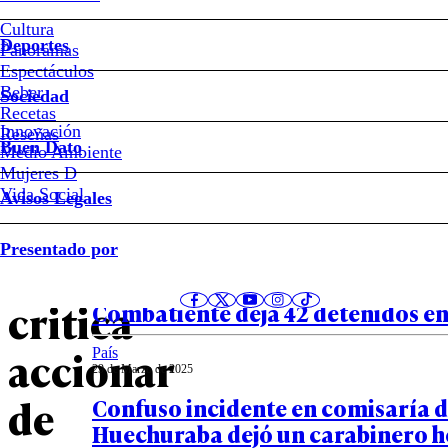
Temuco
Cultura
Deportes
Panoramas
Corte
Espectáculos
Beber
Sociedad
de
Recetas
Innovación
Notas relacionadas
Reseñas
Buen Dato
Medio Ambiente
Apelaciones
Mujeres D
Vida Social
Avisos Legales
de
País
Presentado por
30 de Marzo de 2025
Temuco
Conmemoración del Día del Jove
critica
Combatiente deja 42 detenidos en
accionar
País
29 de Marzo de 2025
de
Confuso incidente en comisaría 
Huechuraba dejó un carabinero h