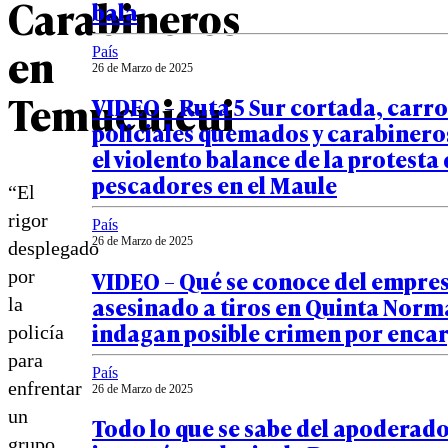
Carabineros
bala
en
País
26 de Marzo de 2025
Temucuicui
VIDEO – Ruta 5 Sur cortada, carro
policiales quemados y carabinero
el violento balance de la protesta
pescadores en el Maule
“El
rigor
País
26 de Marzo de 2025
desplegado
VIDEO – Qué se conoce del empre
por
asesinado a tiros en Quinta Norm
la
indagan posible crimen por enca
policía
para
País
enfrentar
26 de Marzo de 2025
un
Todo lo que se sabe del apoderad
grupo