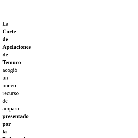
La
Corte
de
Apelaciones
de
Temuco
acogió
un
nuevo
recurso
de
amparo
presentado
por
la