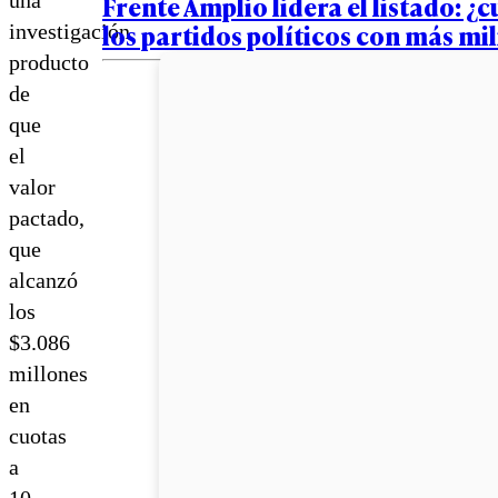
Frente Amplio lidera el listado: ¿c
los partidos políticos con más mi
investigación
producto
de
que
el
valor
pactado,
que
alcanzó
los
$3.086
millones
en
cuotas
a
10