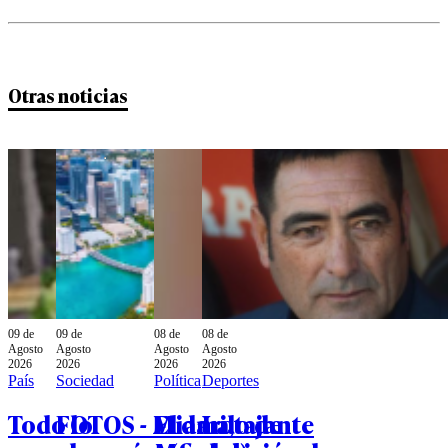
Otras noticias
09 de
09 de
08 de
08 de
Agosto
Agosto
Agosto
Agosto
2026
2026
2026
2026
País
Sociedad
Política
Deportes
Todo lo
FOTOS - Miami,
El dardo de
La tajante