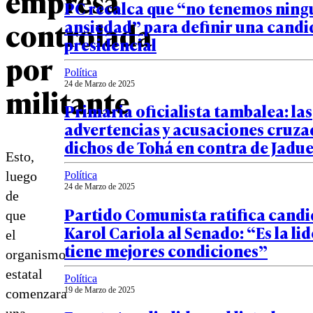
empresa
PC recalca que “no tenemos nin
controlada
ansiedad” para definir una cand
presidencial
por
Política
24 de Marzo de 2025
militante
Primaria oficialista tambalea: las
advertencias y acusaciones cruza
dichos de Tohá en contra de Jadu
Esto,
luego
Política
24 de Marzo de 2025
de
Partido Comunista ratifica candi
que
Karol Cariola al Senado: “Es la li
el
tiene mejores condiciones”
organismo
estatal
Política
19 de Marzo de 2025
comenzara
una