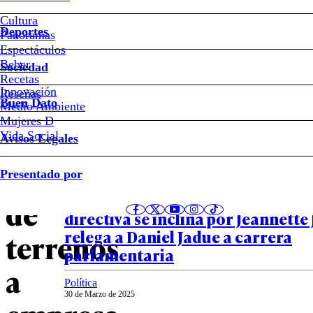
PC
Cultura
Deportes
justificó
Panoramas
Espectáculos
Beber
ante
Sociedad
Recetas
Innovación
Notas relacionadas
Reseñas
el
Buen Dato
Medio Ambiente
Mujeres D
Servel
Vida Social
Avisos Legales
Política
venta
Presentado por
06 de Abril de 2025
El PC ya tiene candidata presidenc
de
directiva se inclina por Jeannette 
relega a Daniel Jadue a carrera
terrenos
parlamentaria
a
Política
30 de Marzo de 2025