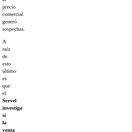
precio
comercial
generó
sospechas.
A
raíz
de
esto
último
es
que
el
Servel
investiga
si
la
venta