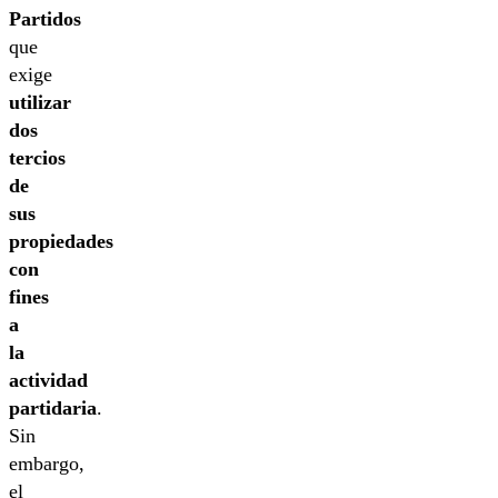
Partidos
que
exige
utilizar
dos
tercios
de
sus
propiedades
con
fines
a
la
actividad
partidaria
.
Sin
embargo,
el