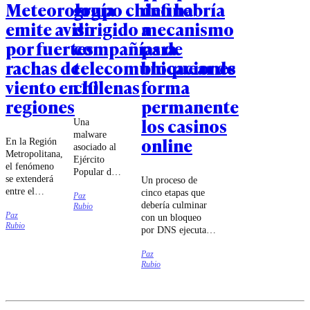
Meteorología
grupo chino habría
define
emite aviso
dirigido a
mecanismo
por fuertes
compañías de
para
rachas de
telecomunicaciones
bloquear de
viento en 10
chilenas
forma
regiones
permanente
los casinos
Una
malware
online
En la Región
asociado al
Metropolitana,
Ejército
el fenómeno
Popular de
se extenderá
Un proceso de
Liberación
entre el
cinco etapas que
Paz
chino habría
domingo 9 y
debería culminar
Rubio
intentado
Paz
el jueves 13
con un bloqueo
sabotear a
Rubio
de agosto.
por DNS ejecutado
las
por las compañías
compañías
Paz
de
Movistar,
Rubio
telecomunicaciones
Entel y
fue lo que
Telmex,
estableció el
según
tribunal.
antecedentes