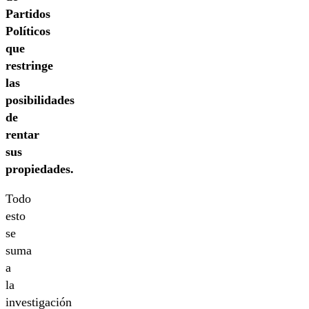
Partidos
Políticos
que
restringe
las
posibilidades
de
rentar
sus
propiedades.
Todo
esto
se
suma
a
la
investigación