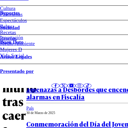
Detienen
Cultura
Deportes
a
Panoramas
Espectáculos
Beber
madre
Sociedad
Recetas
Innovación
Notas relacionadas
Reseñas
de
Buen Dato
Medio Ambiente
Mujeres D
niño
Vida Social
Avisos Legales
País
que
Presentado por
02 de Abril de 2025
FOTOS – “No me van a amendrenta
murió
amenazas a Desbordes que encend
alarmas en Fiscalía
tras
País
caer
30 de Marzo de 2025
Conmemoración del Día del Jove