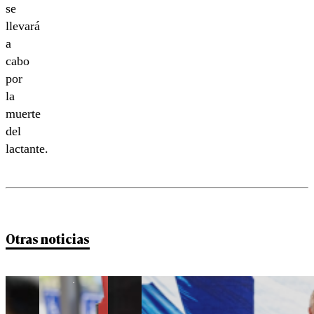
se
llevará
a
cabo
por
la
muerte
del
lactante.
Otras noticias