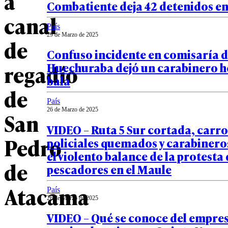
a
Combatiente deja 42 detenidos en
canal
País
29 de Marzo de 2025
de
Confuso incidente en comisaría 
regadío
Huechuraba dejó un carabinero h
bala
de
País
26 de Marzo de 2025
San
VIDEO – Ruta 5 Sur cortada, carro
Pedro
policiales quemados y carabinero
el violento balance de la protesta
de
pescadores en el Maule
Atacama
País
26 de Marzo de 2025
VIDEO – Qué se conoce del empre