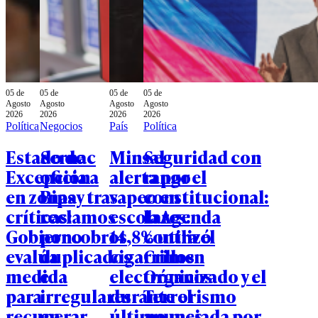
05 de
05 de
05 de
05 de
Agosto
Agosto
Agosto
Agosto
2026
2026
2026
2026
Política
Negocios
País
Política
Estado de
Sernac
Minsal
Seguridad con
Excepción
oficia a
alerta por el
rango
en zonas
Bipay tras
vapeo en
constitucional:
críticas:
reclamos
escolares:
la Agenda
Gobierno
por cobros
14,8% utilizó
contra el
evalúa
duplicados
cigarrillos
Crimen
medida
e
electrónicos
Organizado y el
para
irregulares
durante el
Terrorismo
recuperar
en
último mes
anunciada por