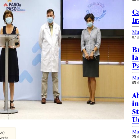
Ca
I
Mu
07 d
Br
la
P
Mu
05 d
A
in
St
U
Mu
25 d