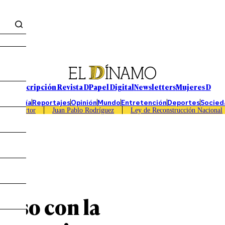
Suscripción Revista D
Papel Digital
Newsletters
Mujeres D
Economía
Reportajes
Opinión
Mundo
Entretención
Deportes
Socied
Caso Sartor
Juan Pablo Rodríguez
Ley de Reconstrucción Nacional
caso con la