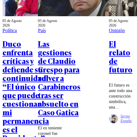
05 de Agosto
05 de Agosto
05 de Agosto
2026
2026
2026
Política
País
Opinión
Duco
Las
El
enfrenta
gestiones
relato
críticas y
de Claudio
de
defiende su
Crespo para
futuro
continuidad:
volver a
“El único
Carabineros
El futuro es
ante todo una
que puede
tras ser
construcción
cuestionar
absuelto en
simbólica,
una
mi
Caso Gatica
proyección
Sergio
permanencia
de
España
expectativas,
es el
El ex teniente
temores e
coronel fue
interrogantes.