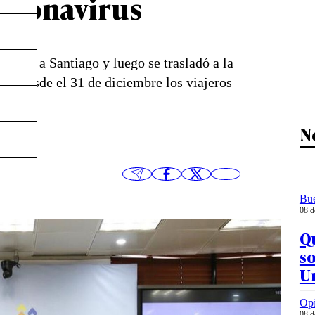
coronavirus
adrid a Santiago y luego se trasladó a la
ue desde el 31 de diciembre los viajeros
N
Bu
08 d
Qu
so
U
Op
08 d