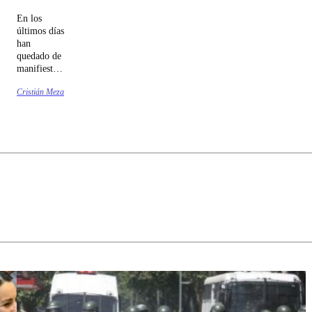
En los
últimos días
han
quedado de
manifiesto
las
Cristián Meza
diferencias
entre dos
"pesos
pesados"
del
Gabinete.