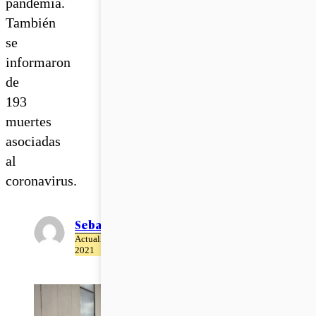
pandemia.
También
se
informaron
de
193
muertes
asociadas
al
coronavirus.
Sebastián Dote
Actualizado el 01 de Abril del
2021