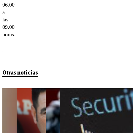
06.00
a
las
09.00
horas.
Otras noticias