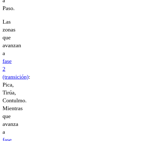
a
Paso.
Las
zonas
que
avanzan
a
fase
2
(transición)
:
Pica,
Tirúa,
Contulmo.
Mientras
que
avanza
a
fase