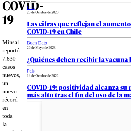
COVID-
País
25 de Octubre de 2023
19
Las cifras que reflejan el aumento
COVID-19 en Chile
Minsal
Buen Dato
26 de Mayo de 2023
reportó
¿Quiénes deben recibir la vacuna 
7.830
casos
País
nuevos,
14 de Octubre de 2022
un
COVID-19: positividad alcanza su 
nuevo
más alto tras el fin del uso de la m
récord
en
toda
la