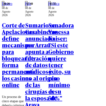
Dinero
País
Política
18:26
17:40
15:55
08 de
08 de
08 de
Agosto
Agosto
Agosto
2026
2026
2026
Corte de
Sumario en
Senadora
Apelaciones
Carabineros
Vanessa
define
anunciado
Kaiser:
mecanismo
por Arrau
"Si este
para
apunta a
Gobierno
bloquear de
filtración
quiere
forma
de datos
tener
permanente
médicos y
éxito, su
los casinos
no al origen
piso
online
de las
mínimo
cirugías de
es su
la esposa de
30%"
Un proceso de
cinco etapas que
Araya
debería culminar