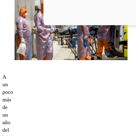
A
un
poco
más
de
un
año
del