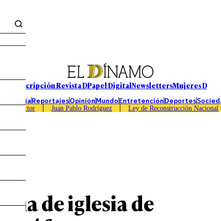
Suscripción Revista D
Papel Digital
Newsletters
Mujeres D
Economía
Reportajes
Opinión
Mundo
Entretención
Deportes
Socied
Caso Sartor
Juan Pablo Rodríguez
Ley de Reconstrucción Nacional
ma de iglesia de