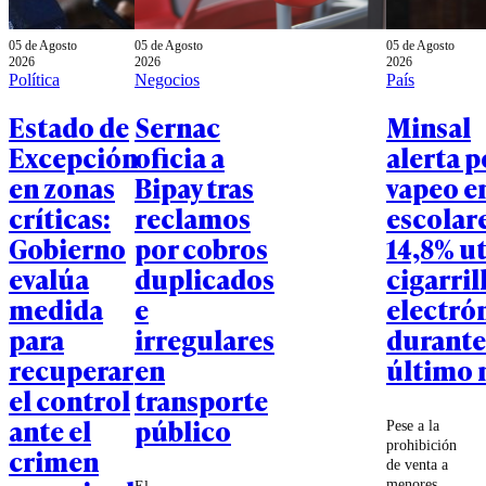
05 de Agosto
05 de Agosto
05 de Agosto
2026
2026
2026
Política
Negocios
País
Estado de
Sernac
Minsal
Excepción
oficia a
alerta p
en zonas
Bipay tras
vapeo e
críticas:
reclamos
escolare
Gobierno
por cobros
14,8% ut
evalúa
duplicados
cigarril
medida
e
electró
para
irregulares
durante
recuperar
en
último 
el control
transporte
ante el
público
Pese a la
prohibición
crimen
de venta a
menores,
El