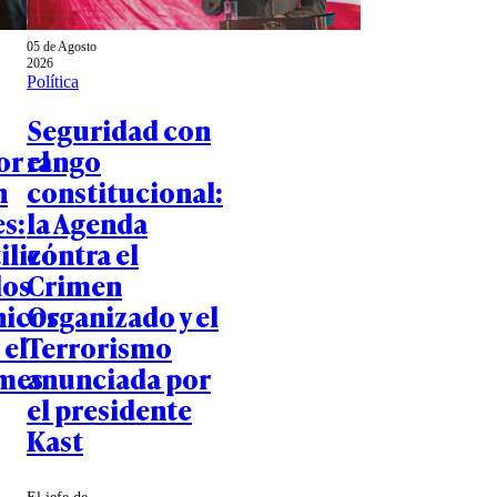
05 de Agosto
2026
Política
Seguridad con
or el
rango
n
constitucional:
s:
la Agenda
ilizó
contra el
los
Crimen
nicos
Organizado y el
 el
Terrorismo
mes
anunciada por
el presidente
Kast
El jefe de