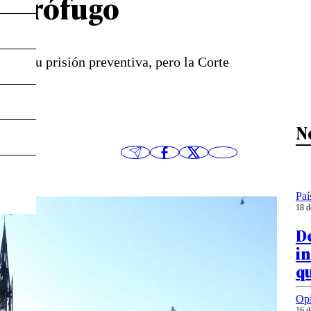
e prófugo
a en su prisión preventiva, pero la Corte
N
Paí
18 d
De
in
qu
Op
16 d