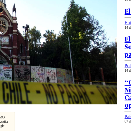
El
Ent
14 d
El
So
pa
Pol
14 d
“O
Ni
Ca
o
Paí
07 d