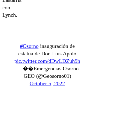
con
Lynch.
#Osorno
inauguración de
estatua de Don Luis Apolo
pic.twitter.com/dDwLDZuh9h
— ��Emergencias Osorno
GEO (@Geosorno01)
October 5, 2022