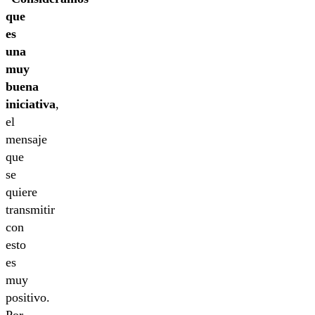
que
es
una
muy
buena
iniciativa
,
el
mensaje
que
se
quiere
transmitir
con
esto
es
muy
positivo.
Por