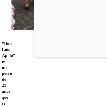
“Don
Luis
Apolo”
es
un
perro
de
21
años
que
se