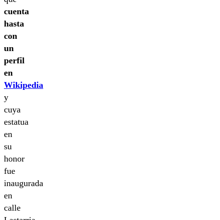
cuenta
hasta
con
un
perfil
en
Wikipedia
y
cuya
estatua
en
su
honor
fue
inaugurada
en
calle
Lastarria