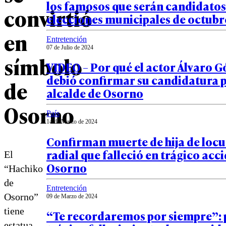
los famosos que serán candidatos 
convirtió
elecciones municipales de octubr
en
Entretención
07 de Julio de 2024
símbolo
VIDEO – Por qué el actor Álvaro 
debió confirmar su candidatura p
de
alcalde de Osorno
Osorno
País
14 de Marzo de 2024
Confirman muerte de hija de loc
radial que falleció en trágico acc
El
Osorno
“Hachiko
de
Entretención
Osorno”
09 de Marzo de 2024
tiene
“Te recordaremos por siempre”: 
estatua