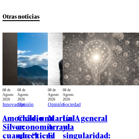
Otras noticias
08 de
08 de
08 de
08 de
Agosto
Agosto
Agosto
Agosto
2026
2026
2026
2026
Innovación
Opinión
Opinión
Sociedad
Amoricidio
Chile, una
Martín
La IA general
Silver:
economía
Arrau:
y la
cuando el
que “tiene
El
singularidad: