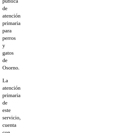
pública
de
atención
primaria
para
perros
y
gatos
de
Osorno.
La
atención
primaria
de
este
servicio,
cuenta
con