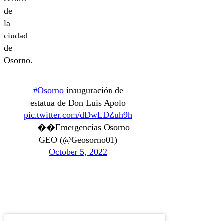
de
la
ciudad
de
Osorno.
#Osorno
inauguración de
estatua de Don Luis Apolo
pic.twitter.com/dDwLDZuh9h
— ��Emergencias Osorno
GEO (@Geosorno01)
October 5, 2022