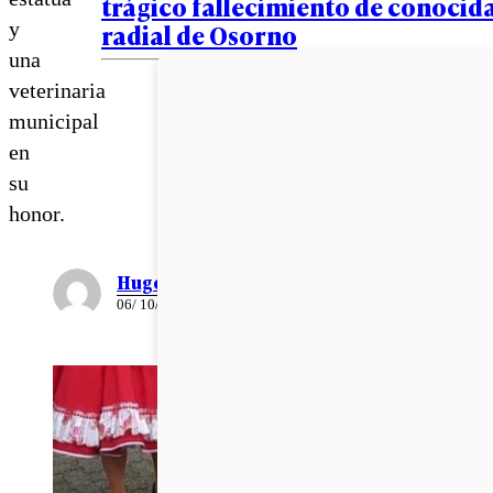
trágico fallecimiento de conocid
y
radial de Osorno
una
veterinaria
municipal
en
su
honor.
Hugo Infante
06/ 10/ 2022