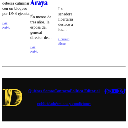
Araya
debería culminar
con un bloqueo
La
por DNS ejecutado
senadora
En menos de
por las compañías
libertaria
tres años, la
Paz
de
destacó a
esposa del
Rubio
telecomunicaciones
los
general
fue lo que
ministros
director de
estableció el
Cristián
Jorge
Carabineros
Meza
tribunal.
Quiroz e
Paz
se sometió a
Iván
Rubio
cuatro
Poduje
cirugías cuyo
por "dar
carácter
la batalla
reconstructivo
cultural
fue puesto en
sin
duda.
miedo".
Quiénes Somos
Contacto
Política Editorial
publicidad
términos y condiciones