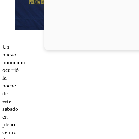
Un
nuevo
homicidio
ocurrió
la
noche
de
este
sábado
en
pleno
centro