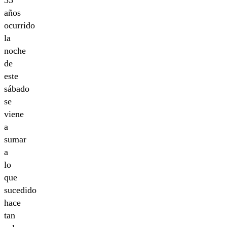
35
años
ocurrido
la
noche
de
este
sábado
se
viene
a
sumar
a
lo
que
sucedido
hace
tan