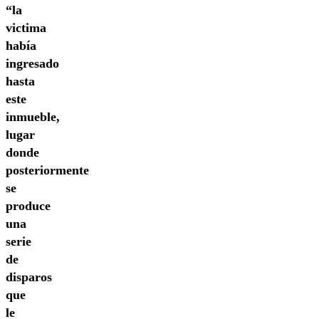
“la
victima
había
ingresado
hasta
este
inmueble,
lugar
donde
posteriormente
se
produce
una
serie
de
disparos
que
le