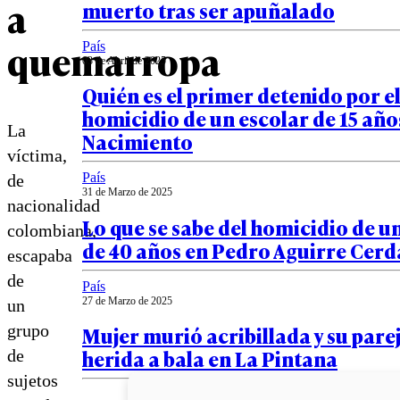
a
muerto tras ser apuñalado
quemarropa
País
03 de Abril de 2025
Quién es el primer detenido por e
homicidio de un escolar de 15 año
La
Nacimiento
víctima,
País
de
31 de Marzo de 2025
nacionalidad
Lo que se sabe del homicidio de 
colombiana,
de 40 años en Pedro Aguirre Cerd
escapaba
de
País
27 de Marzo de 2025
un
grupo
Mujer murió acribillada y su pare
herida a bala en La Pintana
de
sujetos