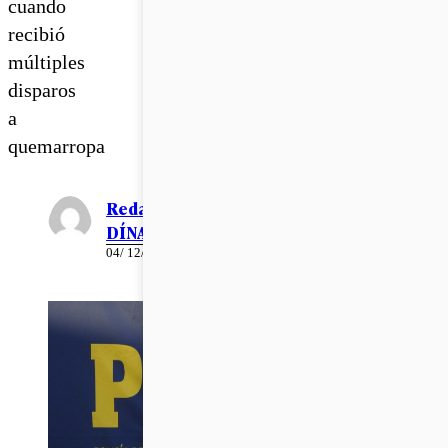
cuando
recibió
múltiples
disparos
a
quemarropa
Redacción EL
DÍNAMO
04/ 12/ 2022