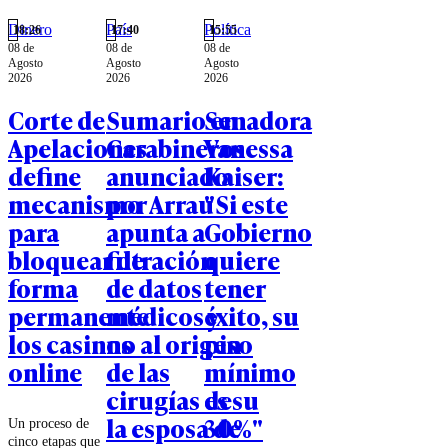
Dinero
País
Política
18:26
17:40
15:55
08 de
08 de
08 de
Agosto
Agosto
Agosto
2026
2026
2026
Corte de
Sumario en
Senadora
Apelaciones
Carabineros
Vanessa
define
anunciado
Kaiser:
mecanismo
por Arrau
"Si este
para
apunta a
Gobierno
bloquear de
filtración
quiere
forma
de datos
tener
permanente
médicos y
éxito, su
los casinos
no al origen
piso
online
de las
mínimo
cirugías de
es su
la esposa de
30%"
Un proceso de
cinco etapas que