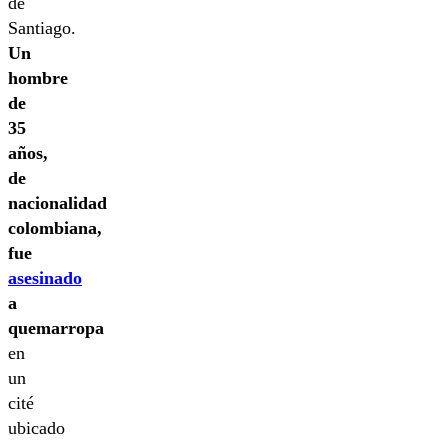
de
Santiago.
Un
hombre
de
35
años,
de
nacionalidad
colombiana,
fue
asesinado
a
quemarropa
en
un
cité
ubicado