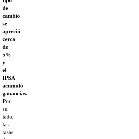
tipo
de
cambio
se
apreció
cerca
de
5%
y
el
IPSA
acumuló
ganancias.
P
or
su
lado,
las
tasas