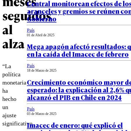
meses
Central monitorean efectos de lo
aranceles y gremios se reúnen con
seguidos
Gobierno
al
País
01 de Abril de 2025
alza
Mega apagón afectó resultados: q
en la caída del Imacec de febrero
“La
País
18 de Marzo de 2025
política
Crecimiento económico mayor de
monetaria
esperado: la explicación al 2,6% q
ha
alcanzó el PIB en Chile en 2024
hecho
un
País
03 de Marzo de 2025
ajuste
significativo
Imacec de enero: qué explicó el