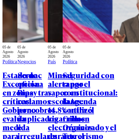
05 de
05 de
05 de
05 de
Agosto
Agosto
Agosto
Agosto
2026
2026
2026
2026
Política
Negocios
País
Política
Estado de
Sernac
Minsal
Seguridad con
Excepción
oficia a
alerta por el
rango
en zonas
Bipay tras
vapeo en
constitucional:
críticas:
reclamos
escolares:
la Agenda
Gobierno
por cobros
14,8% utilizó
contra el
evalúa
duplicados
cigarrillos
Crimen
medida
e
electrónicos
Organizado y el
para
irregulares
durante el
Terrorismo