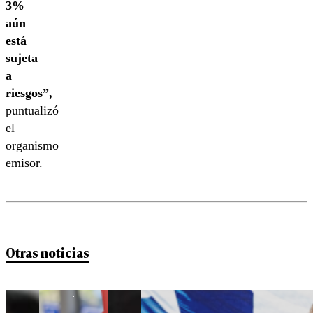
3%
aún
está
sujeta
a
riesgos”,
puntualizó
el
organismo
emisor.
Otras noticias