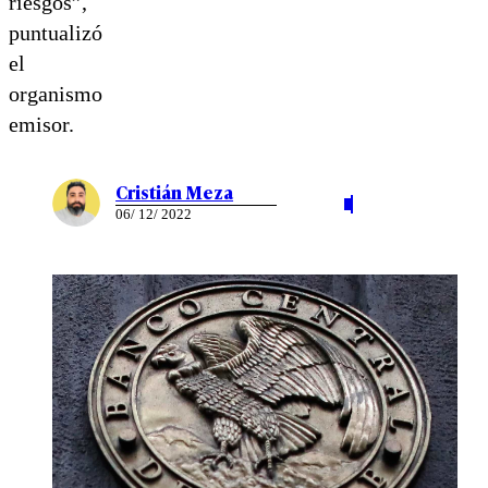
riesgos”,
puntualizó
el
organismo
emisor.
Cristián Meza
06/ 12/ 2022