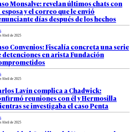
so Monsalve: revelan últimos chats con
 esposa y el correo que le envió
nunciante días después de los hechos
s
e Abril de 2025
so Convenios: Fiscalía concreta una serie
 detenciones en arista Fundación
omprometidos
s
e Abril de 2025
arlos Lavín complica a Chadwick:
nfirmó reuniones con él y Hermosilla
entras se investigaba el caso Penta
s
e Abril de 2025