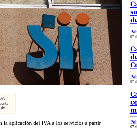
Ca
su
de
Paí
07 d
Ca
de
C
Paí
07 d
C
co
mi
Paí
la aplicación del IVA a los servicios a partir
07 d