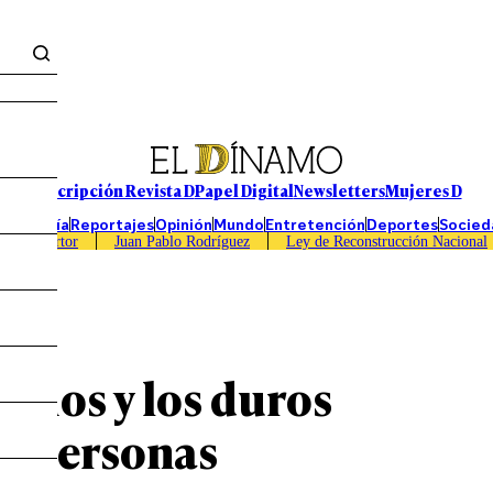
Suscripción Revista D
Papel Digital
Newsletters
Mujeres D
Economía
Reportajes
Opinión
Mundo
Entretención
Deportes
Socied
Caso Sartor
Juan Pablo Rodríguez
Ley de Reconstrucción Nacional
vicios y los duros
as personas