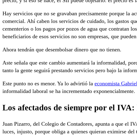
precio, y si eso se hace, el SII puede objetarlo: el precio es 
Hay servicios que no se gravaban precisamente porque la act
comercial. Ahí caben los servicios de cuidado, los gastos q
cementerios o los pagos por pozos de agua que contratan los
beneficiarios de esos servicios no son empresas, que pueden 
Ahora tendrán que desembolsar dinero que no tienen.
Aste señala que este cambio aumentará la informalidad, porq
tanto la gente seguirá prestando servicios pero bajo la infor
Este punto no es menor. Ya lo advirtió la
economista Gabriel
informalidad laboral se ha incrementado exponencialmente.
Los afectados de siempre por el IVA:
Juan Pizarro, del Colegio de Contadores, apunta a que el IVA
luces, injusto, porque obliga a quienes quieran eximirse del 