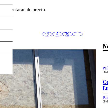
s, aumentarán de precio.
N
Paí
08 d
Co
L
Paí
08 d