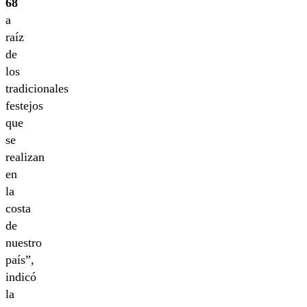
68
a
raíz
de
los
tradicionales
festejos
que
se
realizan
en
la
costa
de
nuestro
país”,
indicó
la