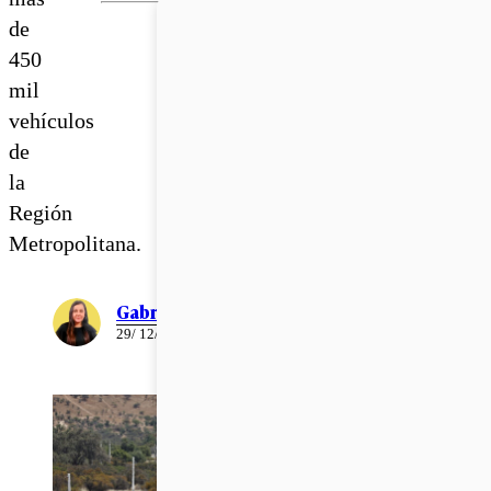
de
450
mil
vehículos
de
la
Región
Metropolitana.
Gabriela Romo
29/ 12/ 2022