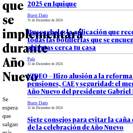
que
2025 en Iquique
se
Buen Dato
31 de Diciembre de 2024
implementará
Buscachela: la aplicación que rec
todas las botillerías que se encue
durante
abiertas cerca tu casa
Año
País
31 de Diciembre de 2024
Nuevo
VIDEO – Hizo alusión a la reforma
pensiones, CAE y seguridad: el me
Año Nuevo del presidente Gabriel
Se
Buen Dato
espera
31 de Diciembre de 2024
que
Siete consejos para evitar la caña
salgan
de la celebración de Año Nuevo
más