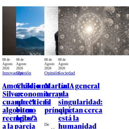
08 de
08 de
08 de
08 de
Agosto
Agosto
Agosto
Agosto
2026
2026
2026
2026
Innovación
Opinión
Opinión
Sociedad
Amoricidio
Chile, una
Martín
La IA general
Silver:
economía
Arrau:
y la
cuando el
que “tiene
El
singularidad:
algoritmo
buen
príncipe
qué tan cerca
reemplaza
lejos”
está la
a la pareja
humanidad
De