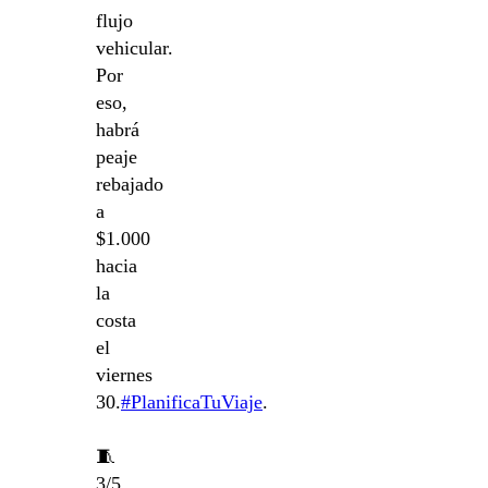
flujo
vehicular.
Por
eso,
habrá
peaje
rebajado
a
$1.000
hacia
la
costa
el
viernes
30.
#PlanificaTuViaje
.
🧵
3/5