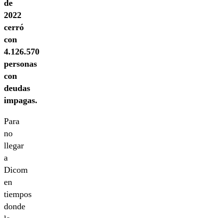
de
2022
cerró
con
4.126.570
personas
con
deudas
impagas.
Para
no
llegar
a
Dicom
en
tiempos
donde