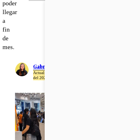
poder
llegar
a
fin
de
mes.
Gabriela Romo
Actualizado el 14 de Marzo
del 2023