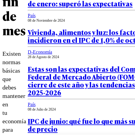
fin
de enero: superó las expectativas
de
País
08 de Noviembre de 2024
mes
Vivienda, alimentos y luz: los fac
incidieron en el IPC de 1,0% de oc
D-Economía
Existen
28 de Agosto de 2024
normas
Estas son las expectativas del Com
básicas
Federal de Mercado Abierto (FOMC
que
cierre de este año y las tendencia
debes
2025-2026
mantener
en
País
08 de Julio de 2024
tu
IPC de junio: qué fue lo que más su
economía
de precio
para