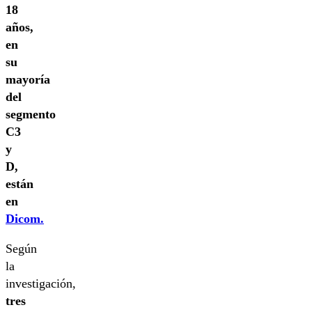
18
años,
en
su
mayoría
del
segmento
C3
y
D,
están
en
Dicom.
Según
la
investigación,
tres