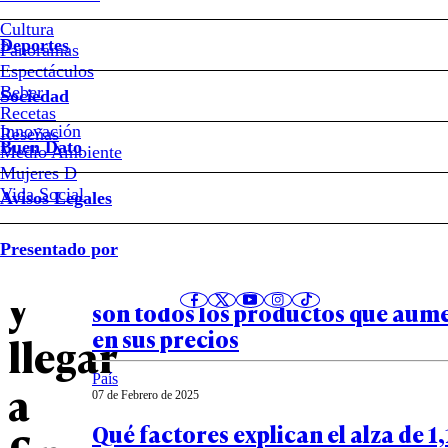
financieros
Cultura
Deportes
para
Panoramas
Espectáculos
Beber
sobrevivir
Sociedad
Recetas
Innovación
Notas relacionadas
Reseñas
a
Buen Dato
Medio Ambiente
Mujeres D
la
Vida Social
Avisos Legales
Buen Dato
inflación
Presentado por
08 de Abril de 2025
IPC de marzo registra alza de 0,5%
y
son todos los productos que aum
en sus precios
llegar
País
a
07 de Febrero de 2025
Qué factores explican el alza de 1