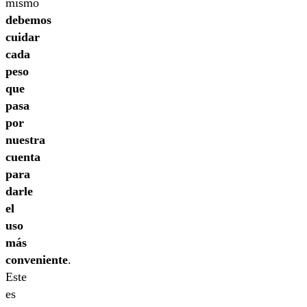
mismo
debemos
cuidar
cada
peso
que
pasa
por
nuestra
cuenta
para
darle
el
uso
más
conveniente
.
Este
es