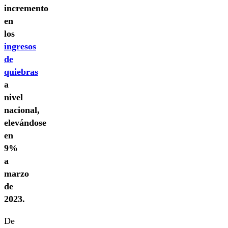
incremento
en
los
ingresos
de
quiebras
a
nivel
nacional,
elevándose
en
9%
a
marzo
de
2023.
De