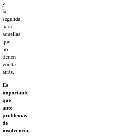
y
la
segunda,
para
aquellas
que
no
tienen
vuelta
atrás.
Es
importante
que
ante
problemas
de
insolvencia,