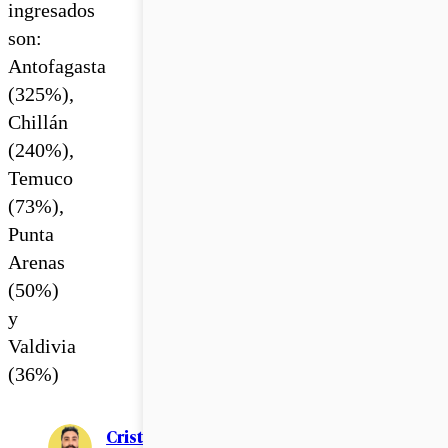
ingresados
son:
Antofagasta
(325%),
Chillán
(240%),
Temuco
(73%),
Punta
Arenas
(50%)
y
Valdivia
(36%)
Cristián Meza