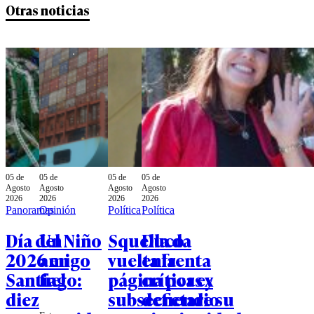
Otras noticias
05 de
05 de
05 de
05 de
Agosto
Agosto
Agosto
Agosto
2026
2026
2026
2026
Panoramas
Opinión
Política
Política
Día del Niño
Un
Squella da
Duco
2026 en
amigo
vuelta la
enfrenta
Santiago:
fiel
página por ex
críticas y
diez
subsecretario
defiende su