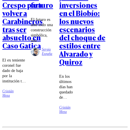
Crespo para
futuro
inversiones
volver a
en el Biobío:
Carabineros
los nuevos
El futuro es
ante todo una
tras ser
escenarios
construcción
absuelto en
del choque de
simbólica,
una
Caso Gatica
estilos entre
proyección
Sergio
Alvarado y
de
España
expectativas,
Quiroz
El ex teniente
temores e
coronel fue
interrogantes.
dado de baja
Surge de
por la
En los
relatos
institución tras
últimos
compartidos
constatar
días han
que se
Cristián
irregularidades
quedado
sintetizan en
Meza
en el manejo
de
la imagen de
de las
manifiesto
una travesía,
imágenes de
Cristián
las
un punto de
Meza
su cámara
diferencias
partida con
corporal
entre dos
horizontes
durante el
"pesos
que aportan
episodio que
pesados"
ese sentido