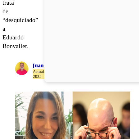
trata
de
“desquiciado”
a
Eduardo
Bonvallet.
Juan Pablo Ernst
Actualizado el 22 de Abril del
2025