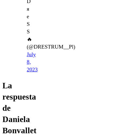
D
я
e
S
S
🔥
(@DRESTRUM__Pl)
July
8,
2023
La
respuesta
de
Daniela
Bonvallet