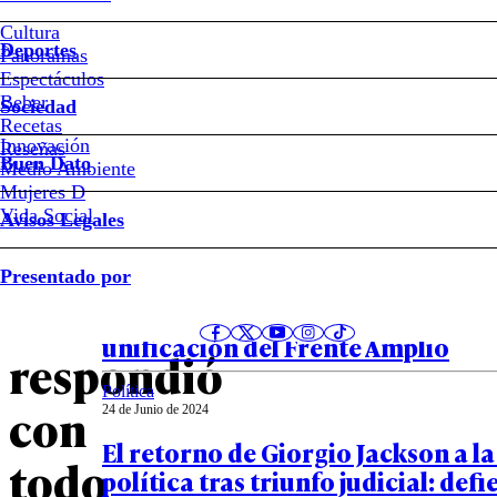
Cultura
VIDEO
Deportes
Panoramas
Espectáculos
–
Beber
Sociedad
Recetas
Hija
Innovación
Notas relacionadas
Reseñas
Buen Dato
Medio Ambiente
Mujeres D
de
Vida Social
Avisos Legales
Eduardo
Opinión
Presentado por
08 de Julio de 2024
Bonvallet
El “telefonazo” de Giorgio Jackson
unificación del Frente Amplio
respondió
Política
con
24 de Junio de 2024
El retorno de Giorgio Jackson a l
todo
política tras triunfo judicial: def