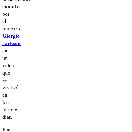
emitidas
por
el
ministro
Giorgio
Jackson
en
un
video
que
se
viralizó
en
los
últimos
días.
Fue