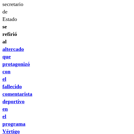
secretario
de
Estado
se
refirió
al
altercado
que
protagonizó
con
el
fallecido
comentarista
deportivo
en
el
programa
Vértigo