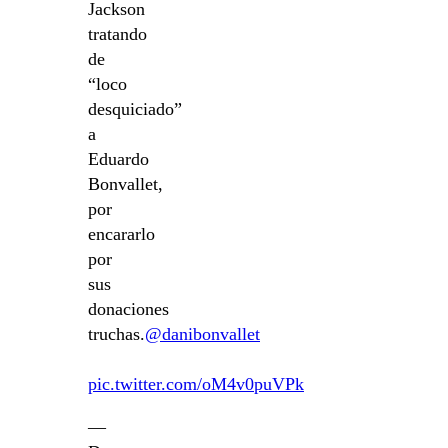
Jackson
tratando
de
“loco
desquiciado”
a
Eduardo
Bonvallet,
por
encararlo
por
sus
donaciones
truchas.
@danibonvallet
pic.twitter.com/oM4v0puVPk
—