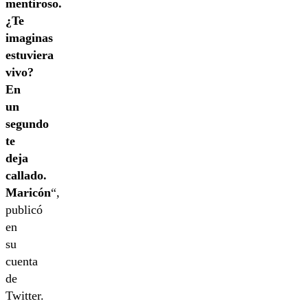
mentiroso.
¿Te
imaginas
estuviera
vivo?
En
un
segundo
te
deja
callado.
Maricón
“,
publicó
en
su
cuenta
de
Twitter.