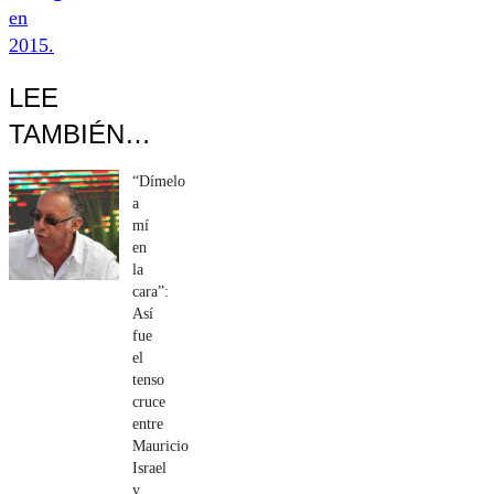
en
2015.
LEE
TAMBIÉN…
“Dímelo
a
mí
en
la
cara”:
Así
fue
el
tenso
cruce
entre
Mauricio
Israel
y