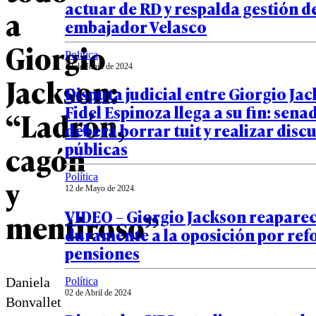
actuar de RD y respalda gestión d
a
embajador Velasco
Giorgio
Política
19 de Junio de 2024
Jackson:
Disputa judicial entre Giorgio Jac
Fidel Espinoza llega a su fin: sena
“Ladrón,
deberá borrar tuit y realizar disc
públicas
cagón
Política
y
12 de Mayo de 2024
VIDEO – Giorgio Jackson reaparece
mentiroso”
duramente a la oposición por re
pensiones
Daniela
Política
02 de Abril de 2024
Bonvallet