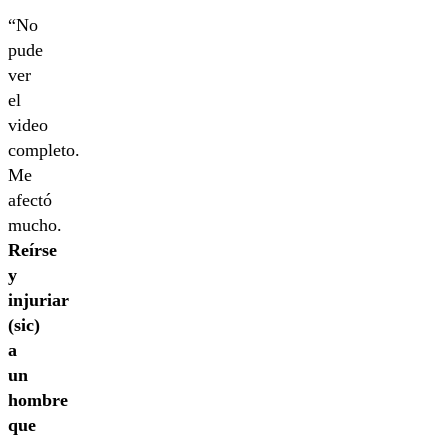
“No
pude
ver
el
video
completo.
Me
afectó
mucho.
Reírse
y
injuriar
(sic)
a
un
hombre
que