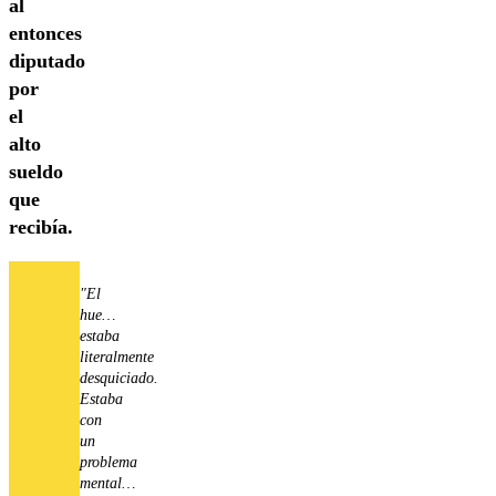
al
entonces
diputado
por
el
alto
sueldo
que
recibía.
"El
hue…
estaba
literalmente
desquiciado.
Estaba
con
un
problema
mental…