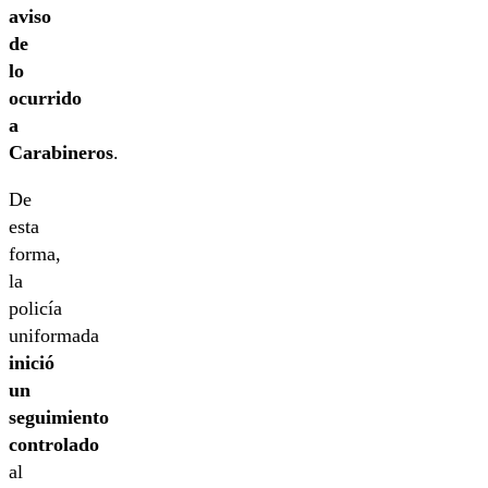
aviso
de
lo
ocurrido
a
Carabineros
.
De
esta
forma,
la
policía
uniformada
inició
un
seguimiento
controlado
al