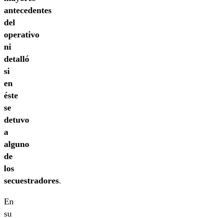
antecedentes
del
operativo
ni
detalló
si
en
éste
se
detuvo
a
alguno
de
los
secuestradores
.
En
su