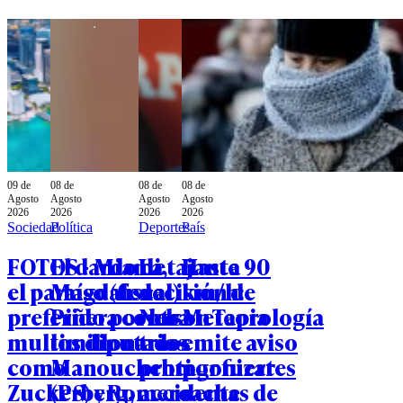
09 de
08 de
08 de
08 de
Agosto
Agosto
Agosto
Agosto
2026
2026
2026
2026
Sociedad
Política
Deportes
País
FOTOS - Miami,
El dardo de
La tajante
Hasta 90
el paraíso (fiscal)
Magdalena
decisión de
km/h:
preferido por los
Piñera contra
Nelson Tapia
Meteorología
multimillonarios
los diputados
tras
emite aviso
como
Manouchehri
protagonizar
por fuertes
Zuckerberg,
(PS) y Romero
accidente
rachas de