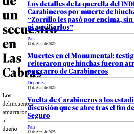
Los detalles de la querella del IN
un
Carabineros por muerte de hinch
“Zorrillo les pasó por encima, si
secuestro
ni auxiliarlos”
en
País
15 de Abril de 2025
Las
Muertes en el Monumental: testi
reiteraron que hinchas fueron at
Cabras
por carro de Carabineros
Deportes
14 de Abril de 2025
Los
Vuelta de Carabineros a los estadi
delincuentes
discusión que se abre tras el fin d
amarraron
Seguro
al
País
dueño
13 de Abril de 2025