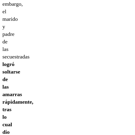
embargo,
el
marido
y
padre
de
las
secuestradas
logró
soltarse
de
las
amarras
rápidamente,
tras
lo
cual
dio