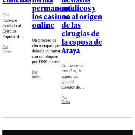
permanente
médicos y
los casinos
no al origen
Una
malware
online
de las
asociado al
cirugías de
Ejército
Popular de
la esposa de
Un proceso de
Liberación
cinco etapas que
Paz
Araya
chino habría
debería culminar
Rubio
intentado
con un bloqueo
sabotear a
por DNS ejecutado
las
En menos de
por las compañías
compañías
tres años, la
Paz
de
Movistar,
esposa del
Rubio
telecomunicaciones
Entel y
general
fue lo que
Telmex,
director de
estableció el
según
Carabineros
tribunal.
antecedentes
Paz
se sometió a
entregados
Rubio
cuatro
por el
cirugías cuyo
embajador
carácter
de Estados
reconstructivo
Unidos en
fue puesto en
Chile.
duda.