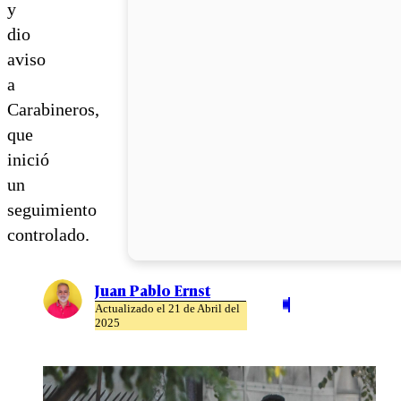
y
dio
aviso
a
Carabineros,
que
inició
un
seguimiento
controlado.
Juan Pablo Ernst
Actualizado el 21 de Abril del
2025