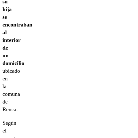
su
hija
se
encontraban
al
interior
de
un
domicilio
ubicado
en
la
comuna
de
Renca.
Según
el