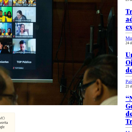
T
ad
ex
Mu
24 d
U
Oj
de
Paí
21 d
“
G
de
T