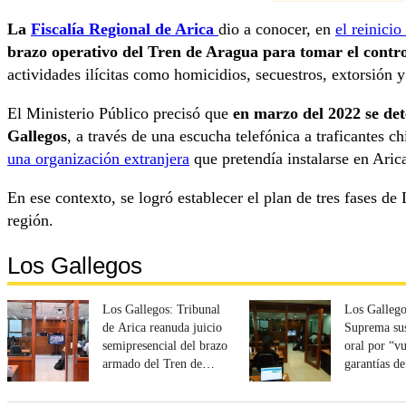
La
Fiscalía Regional de Arica
dio a conocer, en
el reinicio
brazo operativo del Tren de Aragua para tomar el contro
actividades ilícitas como homicidios, secuestros, extorsión y
El Ministerio Público precisó que
en marzo del 2022 se det
Gallegos
, a través de una escucha telefónica a traficantes c
una organización extranjera
que pretendía instalarse en Arica
En ese contexto, se logró establecer el plan de tres fases de
región.
Los Gallegos
Los Gallegos: Tribunal
Los Gallego
de Arica reanuda juicio
Suprema sus
semipresencial del brazo
oral por “v
armado del Tren de
garantías d
Aragua