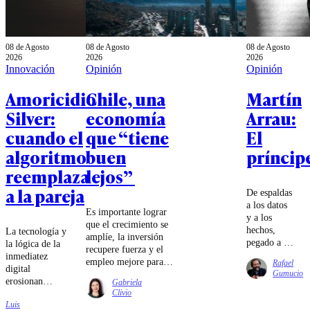
08 de Agosto
08 de Agosto
08 de Agosto
2026
2026
2026
Innovación
Opinión
Opinión
Amoricidio
Chile, una
Martín
Silver:
economía
Arrau:
cuando el
que “tiene
El
algoritmo
buen
príncip
reemplaza
lejos”
a la pareja
De espaldas
a los datos
Es importante lograr
y a los
que el crecimiento se
hechos,
La tecnología y
amplíe, la inversión
pegado a la
la lógica de la
recupere fuerza y el
pantalla,
inmediatez
empleo mejore para
Rafael
Chile pide
digital
que la distancia
Gumucio
eficiencia,
erosionan
Gabriela
entre la macroeconomía
diligencia,
silenciosamente
Clivio
y la realidad cierre.
alguien que
Luis
los vínculos.