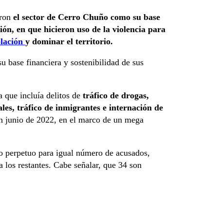
aron
el sector de Cerro Chuño como su base
ión, en que hicieron uso de la violencia para
blación
y dominar el territorio.
u base financiera y sostenibilidad de sus
a que incluía delitos de
tráfico de drogas,
ales, tráfico de inmigrantes e internación de
 en junio de 2022, en el marco de un mega
io perpetuo para igual número de acusados,
 los restantes. Cabe señalar, que 34 son