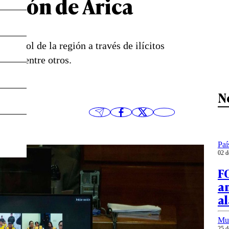
Región de Arica
control de la región a través de ilícitos
ogas, entre otros.
N
Paí
02 d
F
a
al
Mu
25 d