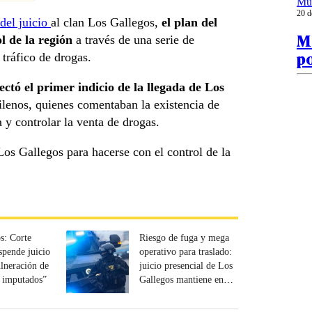
Mu
20 d
 del juicio
al clan Los Gallegos,
el plan del
Ma
l de la región
a través de una serie de
po
 tráfico de drogas.
ectó el primer indicio de la llegada de Los
hilenos, quienes comentaban la existencia de
 y controlar la venta de drogas.
 Los Gallegos para hacerse con el control de la
s: Corte
Riesgo de fuga y mega
pende juicio
operativo para traslado:
ulneración de
juicio presencial de Los
e imputados”
Gallegos mantiene en
alerta a Arica