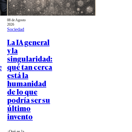
08 de Agosto
2026
Sociedad
La IA general
y la
singularidad:
e
qué tan cerca
está la
humanidad
de lo que
podría ser su
último
invento
¿Qué es la