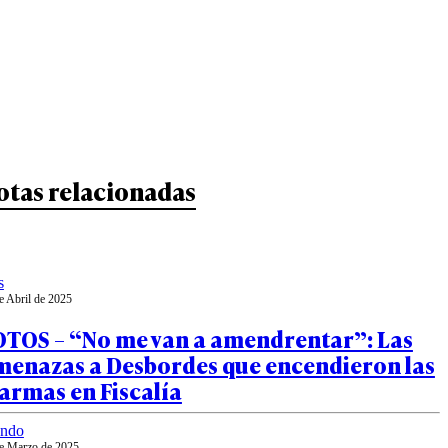
otas relacionadas
s
e Abril de 2025
OTOS – “No me van a amendrentar”: Las
menazas a Desbordes que encendieron las
armas en Fiscalía
ndo
e Marzo de 2025