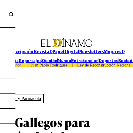
Suscripción Revista D
Papel Digital
Newsletters
Mujeres D
Economía
Reportajes
Opinión
Mundo
Entretención
Deportes
Socied
Caso Sartor
Juan Pablo Rodríguez
Ley de Reconstrucción Nacional
de Arica y Parinacota
Los Gallegos para