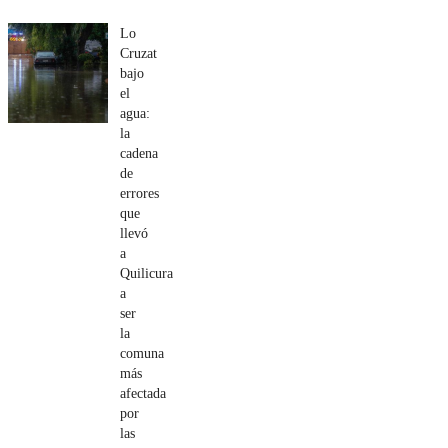
Lo
Cruzat
bajo
el
agua:
la
cadena
de
errores
que
llevó
a
Quilicura
a
ser
la
comuna
más
afectada
por
las