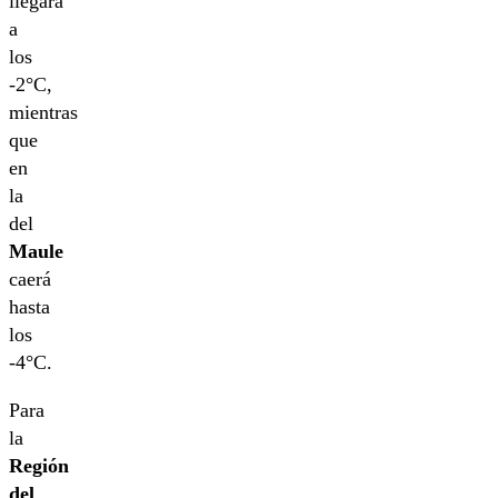
llegará
a
los
-2°C,
mientras
que
en
la
del
Maule
caerá
hasta
los
-4°C.
Para
la
Región
del