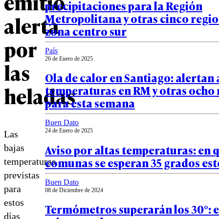
emitió
precipitaciones para la Región
Metropolitana y otras cinco regio
alerta
zona centro sur
por
País
26 de Enero de 2025
las
Ola de calor en Santiago: alertan 
heladas
temperaturas en RM y otras ocho 
para esta semana
Buen Dato
24 de Enero de 2025
Las
Aviso por altas temperaturas: en 
bajas
comunas se esperan 35 grados est
temperaturas
previstas
Buen Dato
para
08 de Diciembre de 2024
estos
Termómetros superarán los 30°: 
días