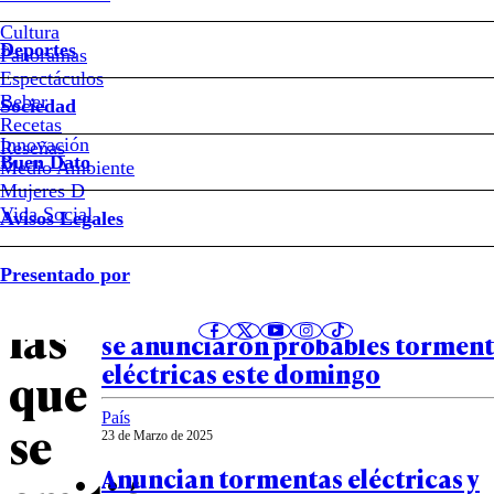
Cuáles
Cultura
Deportes
son
Panoramas
Espectáculos
Beber
las
Sociedad
Recetas
Innovación
Notas relacionadas
Reseñas
cinco
Buen Dato
Medio Ambiente
Mujeres D
regiones
Vida Social
Avisos Legales
Buen Dato
en
Presentado por
05 de Abril de 2025
Cuáles son las cinco regiones para
las
se anunciaron probables tormen
eléctricas este domingo
que
País
se
23 de Marzo de 2025
Anuncian tormentas eléctricas y