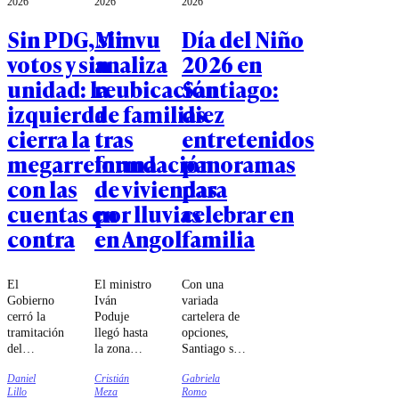
2026
2026
2026
Sin PDG, sin
Minvu
Día del Niño
votos y sin
analiza
2026 en
unidad: la
reubicación
Santiago:
izquierda
de familias
diez
cierra la
tras
entretenidos
megarreforma
inundación
panoramas
con las
de viviendas
para
cuentas en
por lluvias
celebrar en
contra
en Angol
familia
El
El ministro
Con una
Gobierno
Iván
variada
cerró la
Poduje
cartelera de
tramitación
llegó hasta
opciones,
del
la zona
Santiago se
proyecto
para
prepara para
Daniel
Cristián
Gabriela
estrella de
revisar las
recibir a las
Lillo
Meza
Romo
Kast con
viviendas
familias