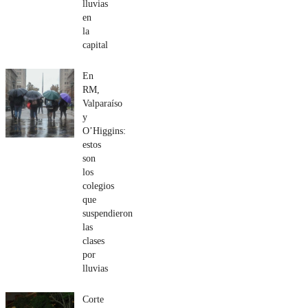
lluvias
en
la
capital
En
RM,
Valparaíso
y
O’Higgins:
estos
son
los
colegios
que
suspendieron
las
clases
por
lluvias
Corte