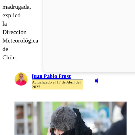
madrugada,
explicó
la
Dirección
Meteorológica
de
Chile.
Juan Pablo Ernst
Actualizado el 17 de Abril del
2025