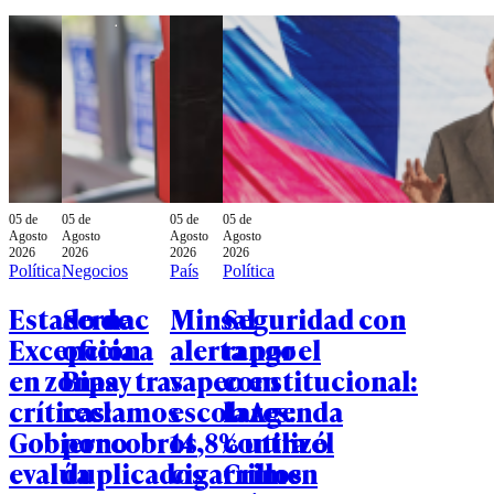
05 de
05 de
05 de
05 de
Agosto
Agosto
Agosto
Agosto
2026
2026
2026
2026
Política
Negocios
País
Política
Estado de
Sernac
Minsal
Seguridad con
Excepción
oficia a
alerta por el
rango
en zonas
Bipay tras
vapeo en
constitucional:
críticas:
reclamos
escolares:
la Agenda
Gobierno
por cobros
14,8% utilizó
contra el
evalúa
duplicados
cigarrillos
Crimen