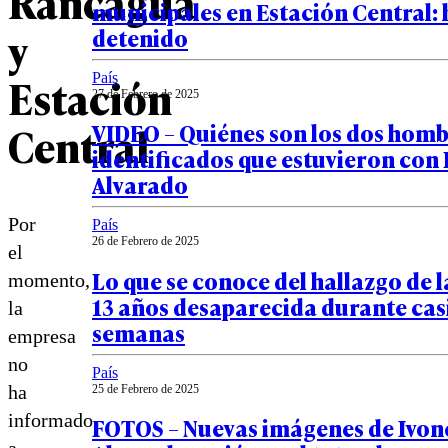
Rancagua
municipales en Estación Central: 
y
detenido
Estación
País
27 de Febrero de 2025
Central
VIDEO – Quiénes son los dos hom
identificados que estuvieron con 
Alvarado
Por
País
26 de Febrero de 2025
el
Lo que se conoce del hallazgo de l
momento,
13 años desaparecida durante cas
la
semanas
empresa
no
País
ha
25 de Febrero de 2025
informado
FOTOS – Nuevas imágenes de Ivon
a