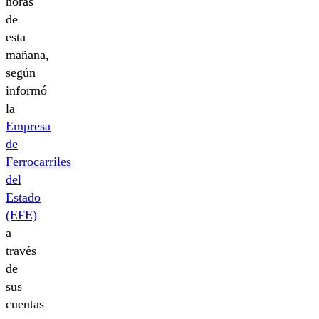
horas
de
esta
mañana,
según
informó
la
Empresa
de
Ferrocarriles
del
Estado
(EFE)
a
través
de
sus
cuentas