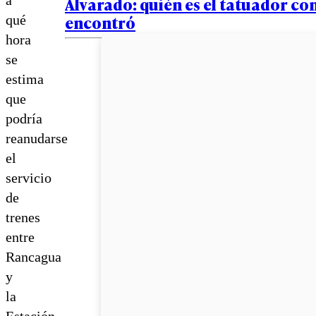
Alvarado: quién es el tatuador con
encontró
qué
hora
se
estima
que
podría
reanudarse
el
servicio
de
trenes
entre
Rancagua
y
la
Estación