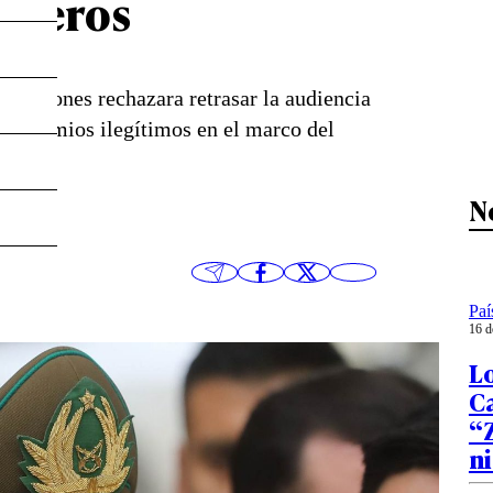
ineros
Apelaciones rechazara retrasar la audiencia
e apremios ilegítimos en el marco del
N
Paí
16 d
Lo
C
“Z
ni