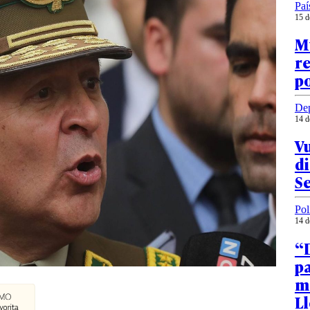
Paí
15 d
M
re
p
Dep
14 d
Vu
di
S
Pol
14 d
“D
p
m
Ll