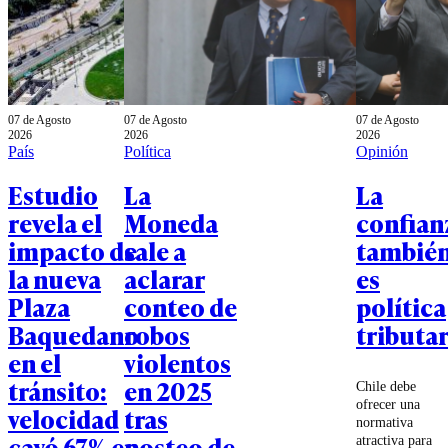
07 de Agosto
07 de Agosto
07 de Agosto
2026
2026
2026
País
Política
Opinión
Estudio
La
La
revela el
Moneda
confian
impacto de
sale a
tambié
la nueva
aclarar
es
Plaza
conteo de
política
Baquedano
robos
tributar
en el
violentos
tránsito:
en 2025
Chile debe
ofrecer una
velocidad
tras
normativa
cayó 67% en
posteo de
atractiva para