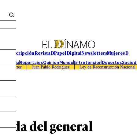
Suscripción Revista D
Papel Digital
Newsletters
Mujeres D
Economía
Reportajes
Opinión
Mundo
Entretención
Deportes
Socied
Caso Sartor
Juan Pablo Rodríguez
Ley de Reconstrucción Nacional
lida del general