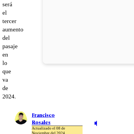
será
el
tercer
aumento
del
pasaje
en
lo
que
va
de
2024.
Francisco
Rosales
Actualizado el 08 de
Noviembre del 2024