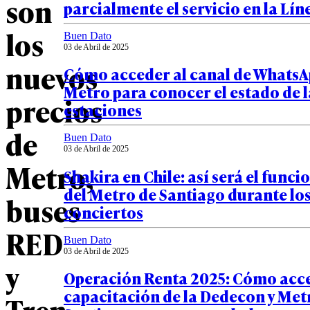
son
parcialmente el servicio en la Lín
los
Buen Dato
03 de Abril de 2025
nuevos
Cómo acceder al canal de WhatsA
Metro para conocer el estado de l
precios
estaciones
de
Buen Dato
03 de Abril de 2025
Metro,
Shakira en Chile: así será el func
del Metro de Santiago durante lo
buses
conciertos
RED
Buen Dato
03 de Abril de 2025
y
Operación Renta 2025: Cómo acce
capacitación de la Dedecon y Met
Tren