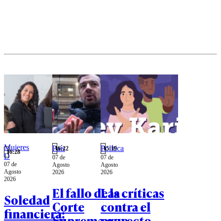
el criticado
proyecto que
busca
suspender la
Ley Karin.
Mujeres
País
Política
16:22
15:19
16:28
D
07 de
07 de
07 de
Agosto
Agosto
Agosto
2026
2026
2026
El fallo de la
Las críticas
Soledad
Corte
contra el
financiera:
Suprema que
proyecto