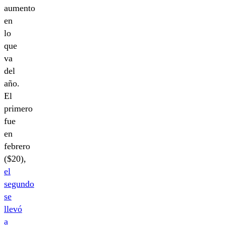
aumento
en
lo
que
va
del
año.
El
primero
fue
en
febrero
($20),
el
segundo
se
llevó
a