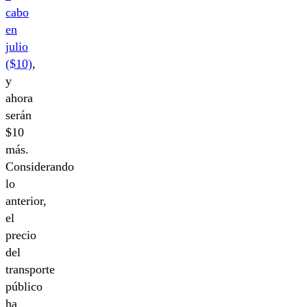
cabo
en
julio
($10)
,
y
ahora
serán
$10
más.
Considerando
lo
anterior,
el
precio
del
transporte
público
ha