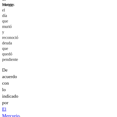
muerte
Meiggs
el
día
que
murió
y
reconoció
deuda
que
quedó
pendiente
De
acuerdo
con
lo
indicado
por
El
Mercurio
,