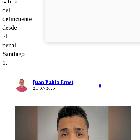
salida
del
delincuente
desde
el
penal
Santiago
1.
Juan Pablo Ernst
25/ 07/ 2025