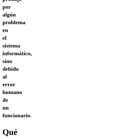
por
algún
problema
en
el
sistema
informático,
sino
debido
al
error
humano
de
un
funcionario
.
Qué