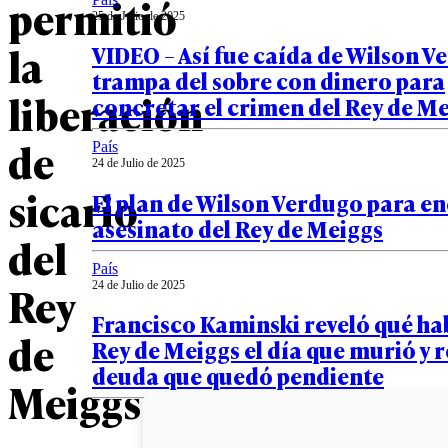
permitió
25 de Julio de 2025
la
VIDEO – Así fue caída de Wilson Ve
trampa del sobre con dinero para
liberación
concretar el crimen del Rey de M
de
País
24 de Julio de 2025
sicario
El plan de Wilson Verdugo para en
asesinato del Rey de Meiggs
del
País
Rey
24 de Julio de 2025
Francisco Kaminski reveló qué hab
de
Rey de Meiggs el día que murió y 
deuda que quedó pendiente
Meiggs