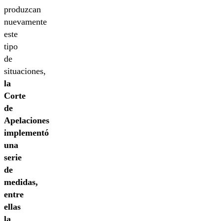
produzcan
nuevamente
este
tipo
de
situaciones,
la
Corte
de
Apelaciones
implementó
una
serie
de
medidas,
entre
ellas
la