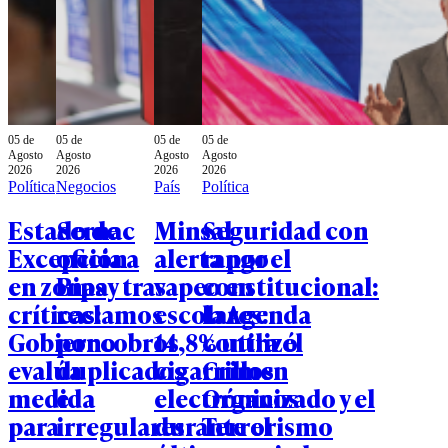
05 de
05 de
05 de
05 de
Agosto
Agosto
Agosto
Agosto
2026
2026
2026
2026
Política
Negocios
País
Política
Estado de
Sernac
Minsal
Seguridad con
Excepción
oficia a
alerta por el
rango
en zonas
Bipay tras
vapeo en
constitucional:
críticas:
reclamos
escolares:
la Agenda
Gobierno
por cobros
14,8% utilizó
contra el
evalúa
duplicados
cigarrillos
Crimen
medida
e
electrónicos
Organizado y el
para
irregulares
durante el
Terrorismo