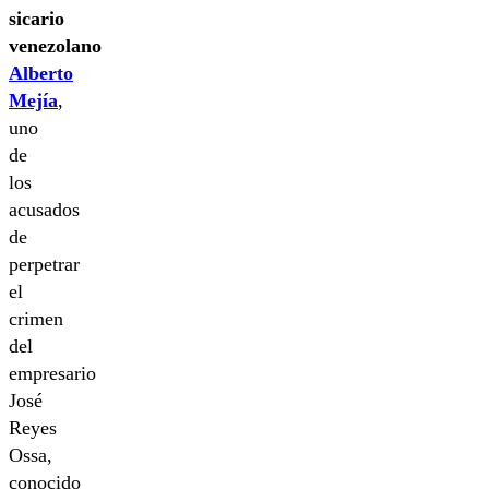
sicario
venezolano
Alberto
Mejía
,
uno
de
los
acusados
de
perpetrar
el
crimen
del
empresario
José
Reyes
Ossa,
conocido