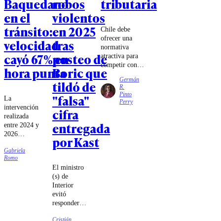
Baquedano
robos
tributaria
en el
violentos
tránsito:
en 2025
Chile debe
ofrecer una
velocidad
tras
normativa
cayó 67% en
posteo de
atractiva para
competir con
hora punta
Boric que
los mecanismos
Germán
tildó de
de estabilidad e
R.
invariabilidad
Pinto
"falsa"
La
existentes en
Perry
intervención
Perú y
cifra
realizada
Argentina,
entregada
entre 2024 y
especialmente
2026
cuando el
por Kast
modificó el
gobierno
Gabriela
tradicional
trasandino ha
Romo
diseño del
promovido un
El ministro
sector,
conjunto de
(s) de
eliminando
disposiciones
Interior
la rotonda e
particularmente
evitó
incorporando
atractivas para
responder
nuevos
captar
directamente
cambios en
inversión
Cristián
al ex