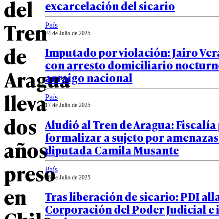
del
excarcelación del sicario
Tren
País
24 de Julio de 2025
de
Imputado por violación: Jairo Ve
con arresto domiciliario nocturn
Aragua
arraigo nacional
lleva
País
17 de Julio de 2025
dos
Aludió al Tren de Aragua: Fiscalía
formalizar a sujeto por amenazas
años
diputada Camila Musante
preso
País
16 de Julio de 2025
en
Tras liberación de sicario: PDI al
Corporación del Poder Judicial e