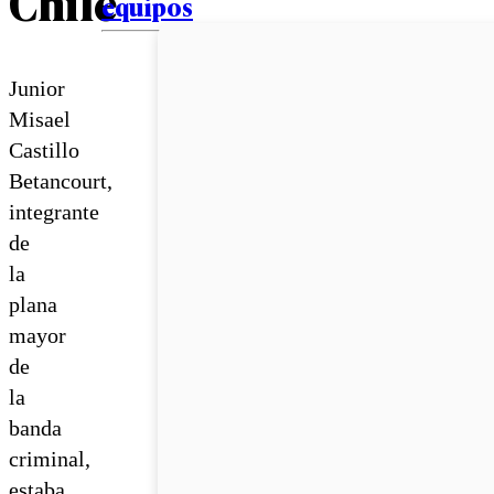
Chile
equipos
Junior
Misael
Castillo
Betancourt,
integrante
de
la
plana
mayor
de
la
banda
criminal,
estaba