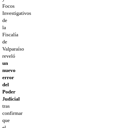
Focos
Investigativos
de
la
Fiscalía
de
Valparaíso
reveló
un
nuevo
error
del
Poder
Judicial
tras
confirmar
que
el