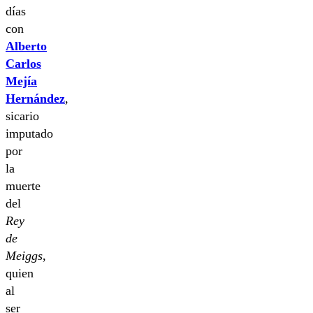
días
con
Alberto
Carlos
Mejía
Hernández
,
sicario
imputado
por
la
muerte
del
Rey
de
Meiggs
,
quien
al
ser