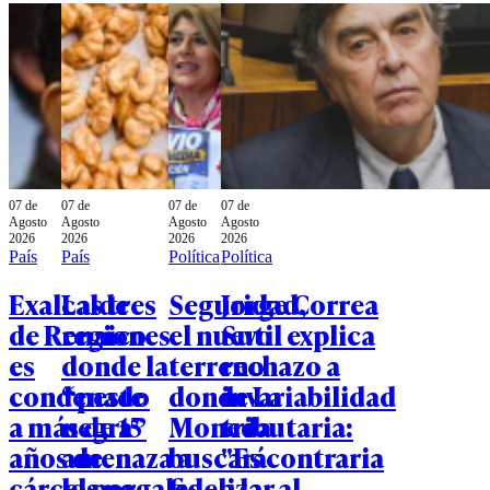
07 de
07 de
07 de
07 de
Agosto
Agosto
Agosto
Agosto
2026
2026
2026
2026
País
País
Política
Política
Exalcalde
Las tres
Seguridad,
Jorge Correa
de Renaico
regiones
el nuevo
Sutil explica
es
donde la
terreno
rechazo a
condenado
“peste
donde La
invariabilidad
a más de 15
negra”
Moneda
tributaria:
años de
amenaza a
buscará
"Es contraria
cárcel por
los nogales
fidelizar al
a la