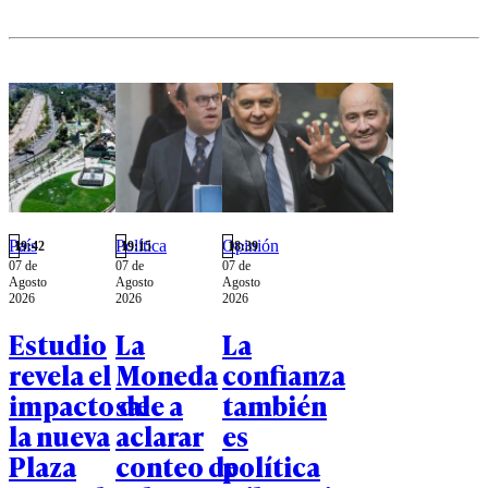
País
Política
Opinión
19:42
19:15
18:39
07 de
07 de
07 de
Agosto
Agosto
Agosto
2026
2026
2026
Estudio
La
La
revela el
Moneda
confianza
impacto de
sale a
también
la nueva
aclarar
es
Plaza
conteo de
política