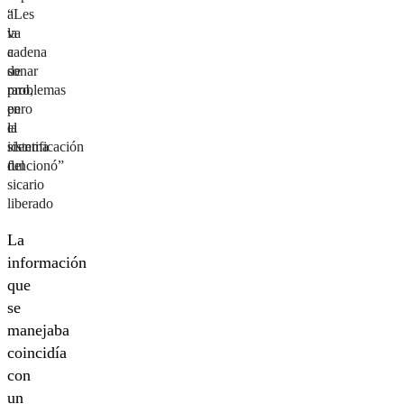
“Les
a
va
la
a
cadena
sonar
de
raro,
problemas
pero
en
el
la
sistema
identificación
funcionó”
del
sicario
liberado
La
información
que
se
manejaba
coincidía
con
un