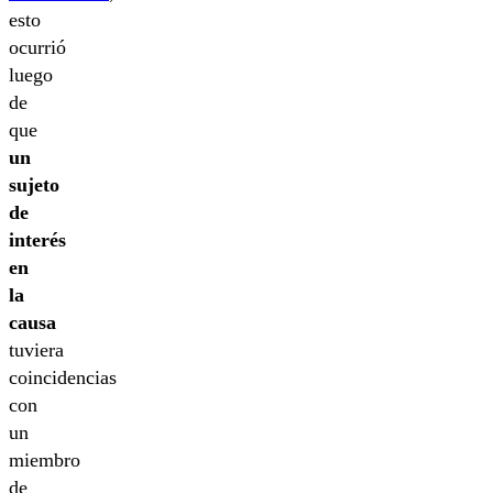
esto
ocurrió
luego
de
que
un
sujeto
de
interés
en
la
causa
tuviera
coincidencias
con
un
miembro
de