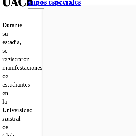
UACh
cupos especiales
Durante
su
estadía,
se
registraron
manifestaciones
de
estudiantes
en
la
Universidad
Austral
de
Chile.