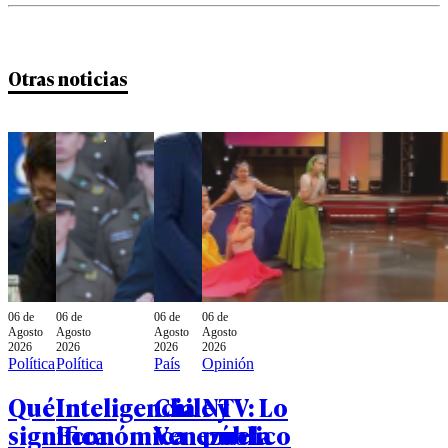
Otras noticias
06 de
06 de
06 de
06 de
Agosto
Agosto
Agosto
Agosto
2026
2026
2026
2026
Política
Política
País
Opinión
Qué
Inteligencia
Chile y
NTV: Lo
significa
Económica
Venezuela
público