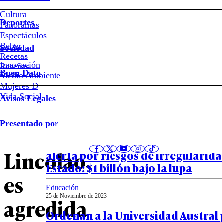
VIDEO
Cultura
Deportes
Panoramas
–
Espectáculos
Beber
Sociedad
Ministra
Recetas
Innovación
Notas relacionadas
Reseñas
Buen Dato
Medio Ambiente
de
Mujeres D
Vida Social
Avisos Legales
Ciencias,
País
Presentado por
08 de Abril de 2026
Ximena
La nueva herramienta de Contral
Lincolao,
alerta por riesgos de irregularida
Estado: $1 billón bajo la lupa
es
Educación
25 de Noviembre de 2023
agredida
Ordenan a la Universidad Austral