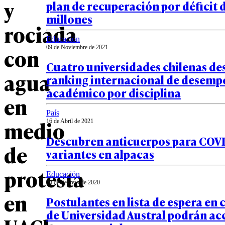
y
plan de recuperación por déficit d
millones
rociada
Educación
con
09 de Noviembre de 2021
Cuatro universidades chilenas de
agua
ranking internacional de desem
académico por disciplina
en
País
medio
16 de Abril de 2021
Descubren anticuerpos para COVID
de
variantes en alpacas
protesta
Educación
28 de Febrero de 2020
en
Postulantes en lista de espera en 
de Universidad Austral podrán ac