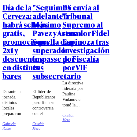
Día de la
"Seguimos
PS envía al
Cerveza:
adelante":
Tribunal
habrá schops
Máximo
Supremo al
gratis,
Pavez y Arturo
senador Fidel
promociones
Squella dan
Espinoza tras
2x1 y
superado
investigación
descuentos
impasse por
de Fiscalía
en distintos
ex
por VIF
bares
subsecretario
La directiva
liderada por
Durante la
El líder de
Paulina
jornada,
Republicanos
Vodanovic
distintos
puso fin a su
tomó la
locales
controversia
decisión luego
prepararon
con el
Cristián
que la Fiscalía
ofertas para
subsecretario
Meza
Regional de
Gabriela
Cristián
sus clientes,
de Interior.
Valparaíso
Romo
Meza
incluyendo
iniciara una
schops