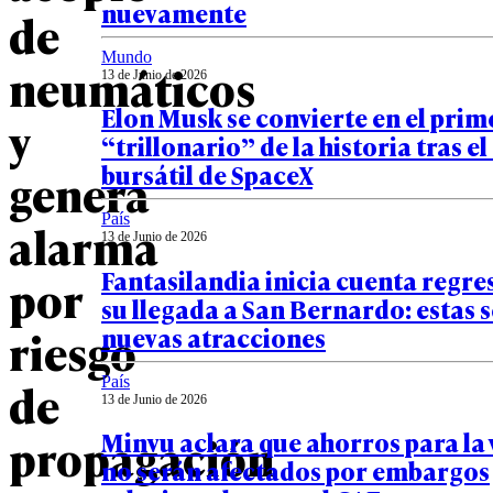
nuevamente
de
Mundo
neumáticos
13 de Junio de 2026
Elon Musk se convierte en el prim
y
“trillonario” de la historia tras e
bursátil de SpaceX
genera
País
alarma
13 de Junio de 2026
Fantasilandia inicia cuenta regre
por
su llegada a San Bernardo: estas 
nuevas atracciones
riesgo
País
de
13 de Junio de 2026
Minvu aclara que ahorros para la 
propagación
no serán afectados por embargos