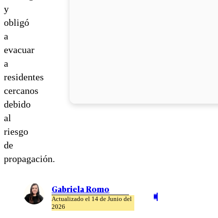
y
obligó
a
evacuar
a
residentes
cercanos
debido
al
riesgo
de
propagación.
Gabriela Romo
Actualizado el 14 de Junio del
2026