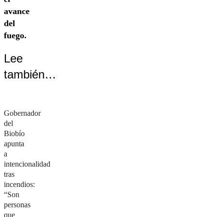
avance
del
fuego.
Lee
también…
Gobernador
del
Biobío
apunta
a
intencionalidad
tras
incendios:
“Son
personas
que