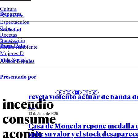
VIDEOS
Cultura
Deportes
Panoramas
Espectáculos
–
Beber
Sociedad
Recetas
Gigantesca
Innovación
Notas relacionadas
Reseñas
Buen Dato
Medio Ambiente
emergencia
Mujeres D
Vida Social
Avisos Legales
en
País
Presentado por
14 de Junio de 2026
Cerrillos:
Encerrona a familiar de Carlos C
revela violento actuar de banda 
incendio
País
consume
13 de Junio de 2026
Casa de Moneda repone medalla d
acopio
sube su valor y el stock desaparec