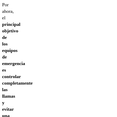
Por
ahora,
el
principal
objetivo
de
los
equipos
de
emergencia
es
controlar
completamente
las
llamas
y
evitar
una