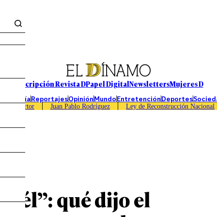
Suscripción Revista D
Papel Digital
Newsletters
Mujeres D
Economía
Reportajes
Opinión
Mundo
Entretención
Deportes
Socied
Caso Sartor
Juan Pablo Rodríguez
Ley de Reconstrucción Nacional
 él”: qué dijo el