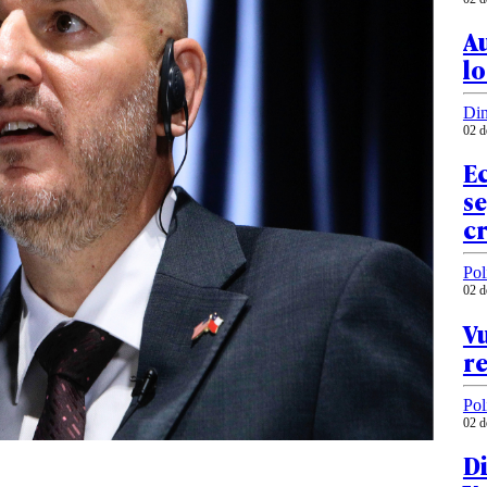
Au
l
Din
02 d
E
se
cr
Pol
02 d
Vu
re
Pol
02 d
D