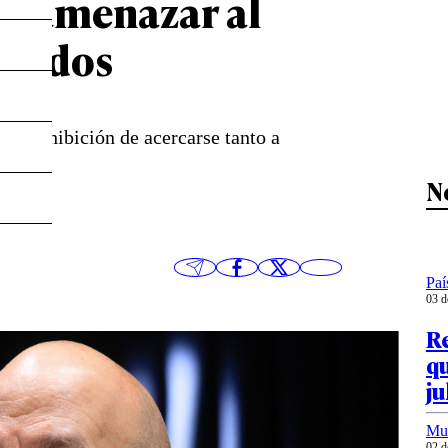
r amenazar al
Unidos
 y prohibición de acercarse tanto a
cana.
N
Paí
03 d
Re
qu
ju
Mu
02 d