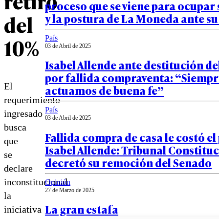
retiro
proceso que se viene para ocupar
del
y la postura de La Moneda ante su
10%
País
03 de Abril de 2025
Isabel Allende ante destitución d
por fallida compraventa: “Siempr
El
actuamos de buena fe”
requerimiento
País
ingresado
03 de Abril de 2025
busca
Fallida compra de casa le costó el
que
Isabel Allende: Tribunal Constitu
se
decretó su remoción del Senado
declare
inconstitucional
Opinión
27 de Marzo de 2025
la
La gran estafa
iniciativa