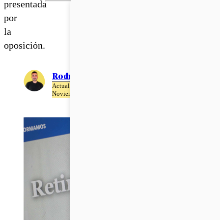
presentada
por
la
oposición.
Rodrigo León
Actualizado el 25 de
Noviembre del 2020