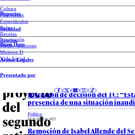
Gobierno
Cultura
Deportes
acude
Panoramas
Espectáculos
Beber
al
Sociedad
Recetas
Innovación
Notas relacionadas
Reseñas
Tribunal
Buen Dato
Medio Ambiente
Mujeres D
Constitucional
Vida Social
Avisos Legales
País
por
Presentado por
04 de Abril de 2025
Abogados de Isabel Allende cuest
proyecto
filtración de decisión del TC: “Es
presencia de una situación inaud
del
Política
segundo
04 de Abril de 2025
Remoción de Isabel Allende del Se