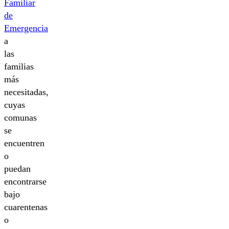
Familiar
de
Emergencia
a
las
familias
más
necesitadas,
cuyas
comunas
se
encuentren
o
puedan
encontrarse
bajo
cuarentenas
o