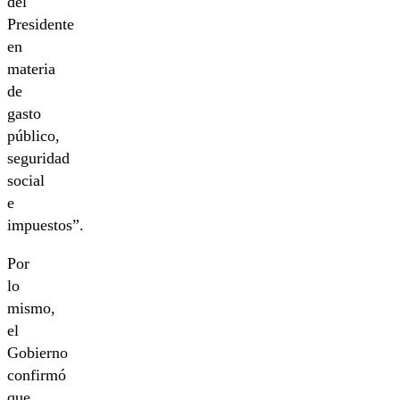
del
Presidente
en
materia
de
gasto
público,
seguridad
social
e
impuestos”.
Por
lo
mismo,
el
Gobierno
confirmó
que