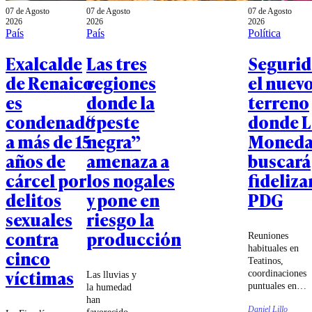
07 de Agosto
07 de Agosto
07 de Agosto
2026
2026
2026
País
País
Política
Exalcalde
Las tres
Segurid
de Renaico
regiones
el nuev
es
donde la
terreno
condenado
“peste
donde L
a más de 15
negra”
Moned
años de
amenaza a
buscará
cárcel por
los nogales
fidelizar
delitos
y pone en
PDG
sexuales
riesgo la
contra
producción
Reuniones
habituales en
cinco
Teatinos,
víctimas
coordinaciones
Las lluvias y
puntuales en
la humedad
votaciones y
han
Daniel Lillo
un PDG cada
favorecido