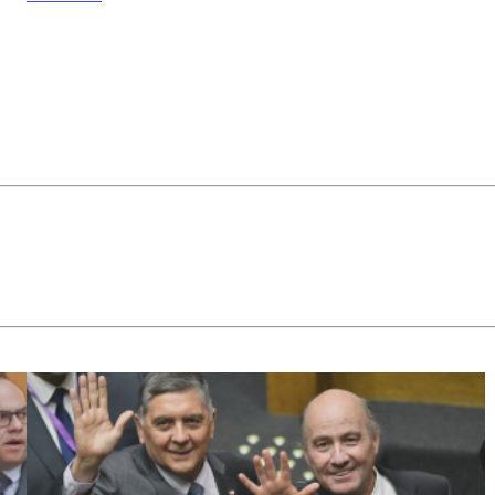
Constitucional
no pretende
"derribar" la
megarreforma
u otros
artículos de la
misma.