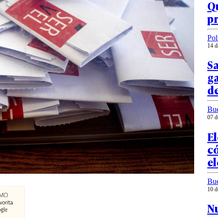
Qu
pr
Pol
14 d
Sa
ga
de
Bu
07 d
El
c
el
Bu
10 d
Nu