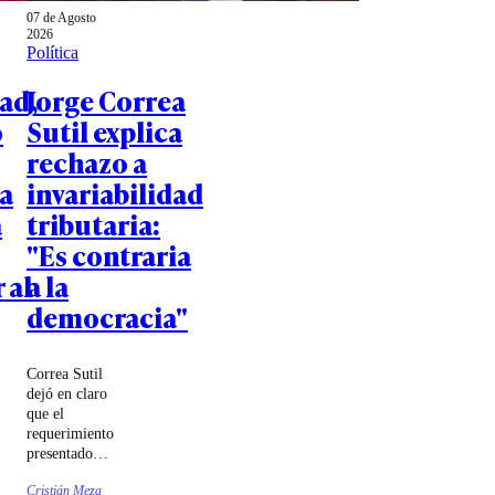
07 de Agosto
2026
Política
ad,
Jorge Correa
o
Sutil explica
rechazo a
a
invariabilidad
a
tributaria:
"Es contraria
 al
a la
democracia"
Correa Sutil
dejó en claro
que el
requerimiento
presentado
ante el
Cristián Meza
Tribunal