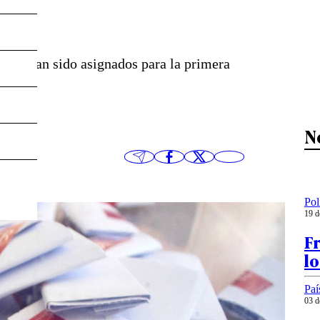
que habían sido asignados para la primera
N
Pol
19 d
Fr
lo
Paí
03 d