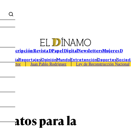
Suscripción Revista D
Papel Digital
Newsletters
Mujeres D
Economía
Reportajes
Opinión
Mundo
Entretención
Deportes
Socied
Caso Sartor
Juan Pablo Rodríguez
Ley de Reconstrucción Nacional
el
s datos para la