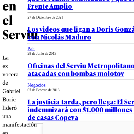
en
Frente Amplio
el
27 de Diciembre de 2021
Los videos que ligan a Doris Gonzá
Serviu
con Nicolás Maduro
País
28 de Junio de 2013
La
Oficinas del Serviu Metropolitan
ex
atacadas con bombas molotov
vocera
de
Negocios
Gabriel
05 de Febrero de 2013
Boric
La justicia tarda, pero llega: El Se
lideró
indemnizará con $1.000 millones
de casas Copeva
una
manifestación
en