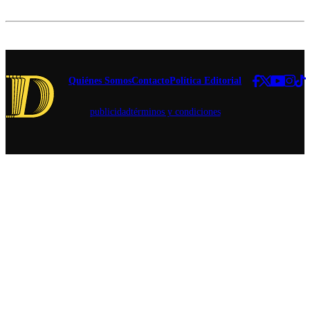
cirugías cuyo
por "dar
carácter
la batalla
reconstructivo
cultural
fue puesto en
sin
duda.
miedo".
Quiénes Somos
Contacto
Política Editorial
publicidad
términos y condiciones