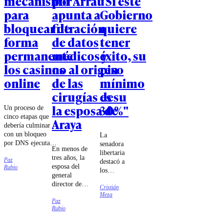
mecanismo
por Arrau
"Si este
para
apunta a
Gobierno
bloquear de
filtración
quiere
forma
de datos
tener
permanente
médicos y
éxito, su
los casinos
no al origen
piso
online
de las
mínimo
cirugías de
es su
la esposa de
30%"
Un proceso de
cinco etapas que
Araya
debería culminar
con un bloqueo
La
por DNS ejecutado
senadora
En menos de
por las compañías
libertaria
tres años, la
Paz
de
destacó a
esposa del
Rubio
telecomunicaciones
los
general
fue lo que
ministros
director de
estableció el
Cristián
Jorge
Carabineros
Meza
tribunal.
Quiroz e
Paz
se sometió a
Iván
Rubio
cuatro
Poduje