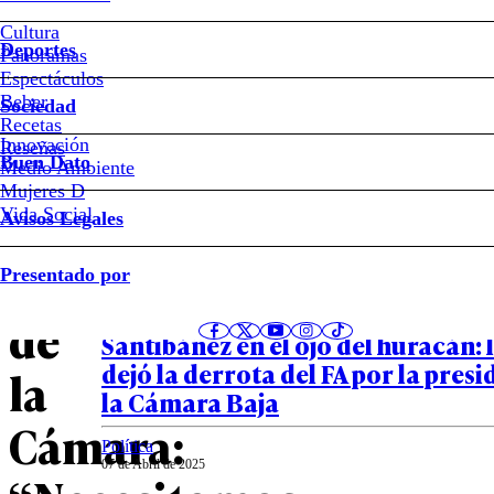
Vlado
Cultura
Deportes
Mirosevic
Panoramas
Espectáculos
Beber
tras
Sociedad
Recetas
Innovación
Notas relacionadas
Reseñas
ser
Buen Dato
Medio Ambiente
Mujeres D
elegido
Vida Social
Avisos Legales
Política
presidente
Presentado por
08 de Abril de 2025
Recriminaciones mutuas y Marise
de
Santibáñez en el ojo del huracán: 
dejó la derrota del FA por la pres
la
la Cámara Baja
Cámara:
Política
07 de Abril de 2025