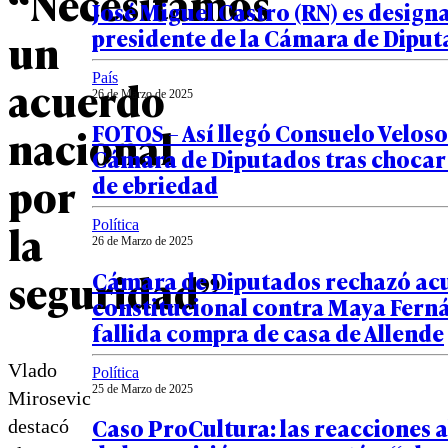
“Necesitamos
José Miguel Castro (RN) es desig
presidente de la Cámara de Dipu
un
País
acuerdo
26 de Marzo de 2025
FOTOS – Así llegó Consuelo Veloso 
nacional
Cámara de Diputados tras chocar
por
de ebriedad
la
Política
26 de Marzo de 2025
seguridad”
Cámara de Diputados rechazó ac
constitucional contra Maya Fern
fallida compra de casa de Allende
Vlado
Política
25 de Marzo de 2025
Mirosevic
Caso ProCultura: las reacciones 
destacó