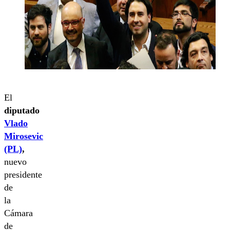
El
diputado
Vlado
Mirosevic
(PL)
,
nuevo
presidente
de
la
Cámara
de