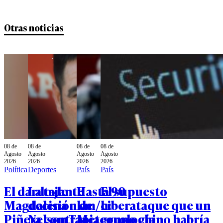
Otras noticias
08 de
08 de
08 de
08 de
Agosto
Agosto
Agosto
Agosto
2026
2026
2026
2026
Política
Deportes
País
País
El dardo de
La tajante
Hasta 90
El supuesto
Magdalena
decisión de
km/h:
ciberataque que un
Piñera contra
Nelson Tapia
Meteorología
grupo chino habría