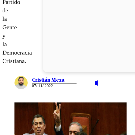
Partido
de
la
Gente
y
la
Democracia
Cristiana.
Cristián Meza
07/ 11/ 2022