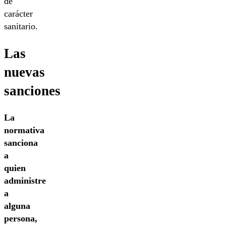
de
carácter
sanitario.
Las
nuevas
sanciones
La
normativa
sanciona
a
quien
administre
a
alguna
persona,