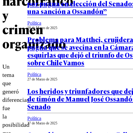
narcotráfico
por pugna en elección del Senado
y
una sanción a Ossandón”
crimen
Política
28 de Marzo de 2025
organizado
Problema para Matthei, crujidera
pugna que se avecina en la Cámara
esquirlas que dejó el triunfo de 
sobre Chile Vamos
Un
tema
Política
27 de Marzo de 2025
que
Los heridos y triunfadores que dej
generó
de timón de Manuel José Ossandón
diferencias
Senado
fue
la
Política
27 de Marzo de 2025
posibilidad
que