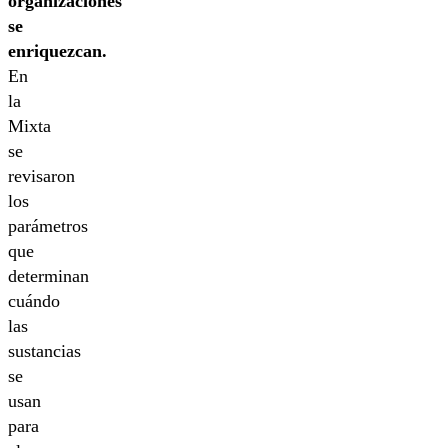
organizaciones
se
enriquezcan.
En
la
Mixta
se
revisaron
los
parámetros
que
determinan
cuándo
las
sustancias
se
usan
para