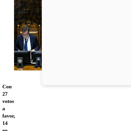
Con
27
votos
a
favor,
14
en