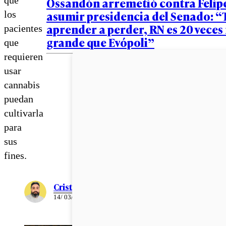
Ossandón arremetió contra Felipe
asumir presidencia del Senado: “
los
aprender a perder, RN es 20 veces
pacientes
grande que Evópoli”
que
requieren
usar
cannabis
puedan
cultivarla
para
sus
fines.
Cristián Meza
14/ 03/ 2023