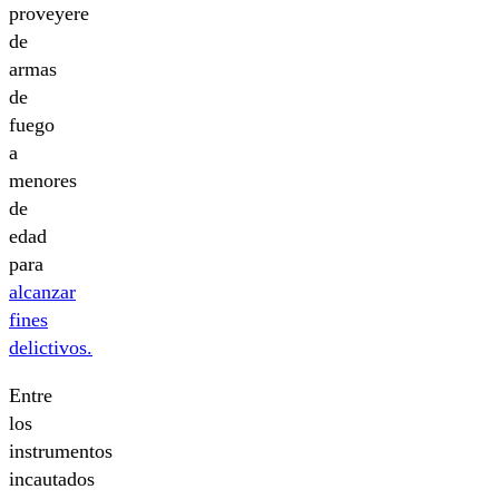
proveyere
de
armas
de
fuego
a
menores
de
edad
para
alcanzar
fines
delictivos.
Entre
los
instrumentos
incautados