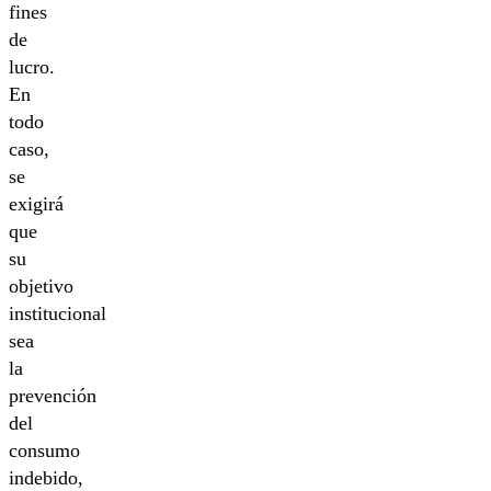
fines
de
lucro.
En
todo
caso,
se
exigirá
que
su
objetivo
institucional
sea
la
prevención
del
consumo
indebido,