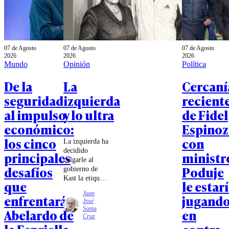
07 de Agosto
07 de Agosto
07 de Agosto
2026
2026
2026
Mundo
Opinión
Política
De la
La
Cercaní
seguridad
izquierda
recient
al impulso
y lo ultra
de Fidel
económico:
Espinoz
los cinco
con
La izquierda ha
decidido
principales
ministr
colgarle al
desafíos
Poduje
gobierno de
Kast la etiqueta
que
le estar
de
Juan
enfrentará
jugand
ultraderechista.
José
¿El argumento?
Santa
Abelardo de
en
Sus reuniones
Cruz
con referentes