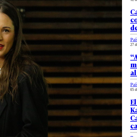
C
c
de
Paí
27 d
“A
mo
al
Paí
05 d
El
K
C
c