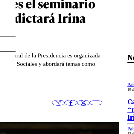
así es el seminario
ue dictará Irina
N
iocultural de la Presidencia es organizada
 Estudios Sociales y abordará temas como
Paí
10 d
Ca
“
I
Paí
12 d