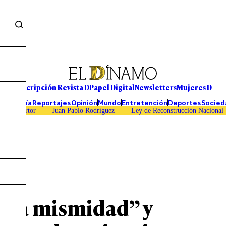
Suscripción Revista D
Papel Digital
Newsletters
Mujeres D
Economía
Reportajes
Opinión
Mundo
Entretención
Deportes
Socied
Caso Sartor
Juan Pablo Rodríguez
Ley de Reconstrucción Nacional
 la mismidad” y