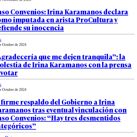
aso Convenios: Irina Karamanos declara
omo imputada en arista ProCultura y
fiende su inocencia
s
e Octubre de 2024
gradecería que me dejen tranquila”: la
lestia de Irina Karamanos con la prensa
 votar
s
e Octubre de 2024
 firme respaldo del Gobierno a Irina
aramanos tras eventual vinculación con
aso Convenios: “Hay tres desmentidos
ategóricos”