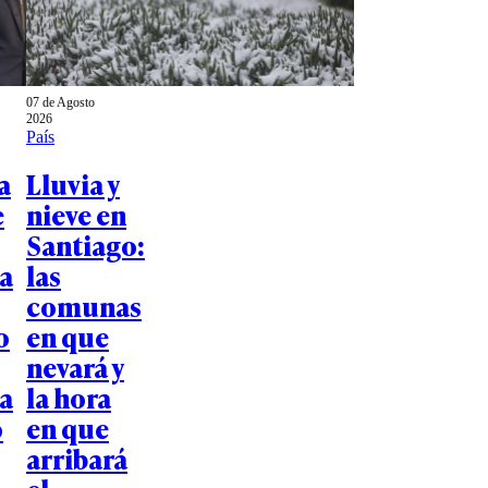
07 de Agosto
2026
País
a
Lluvia y
e
nieve en
Santiago:
a
las
comunas
o
en que
nevará y
ía
la hora
o
en que
arribará