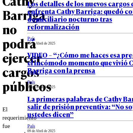
Cathy
Los detalles de los nuevos cargos
Barriga
enfrenta Cathy Barriga: quedó co
domiciliario nocturno tras
no
reformalización
podrá
País
15 de Abril de 2025
ejercer
VIDEO – “¿Cómo me haces esa pre
el incómodo momento que vivió 
cargos
Barriga con la prensa
públicos
País
09 de Abril de 2025
La primeras palabras de Cathy Bar
salir de prisión preventiva: “No so
El
ustedes dicen”
requerimiento
fue
País
09 de Abril de 2025