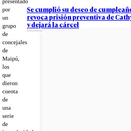
presentado
Se cumplió su deseo de cumpleaño
por
revoca prisión preventiva de Cath
un
y dejará la cárcel
grupo
de
concejales
de
Maipú,
los
que
dieron
cuenta
de
una
serie
de