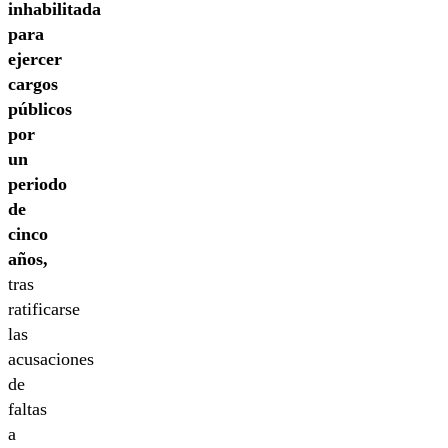
inhabilitada
para
ejercer
cargos
públicos
por
un
periodo
de
cinco
años,
tras
ratificarse
las
acusaciones
de
faltas
a