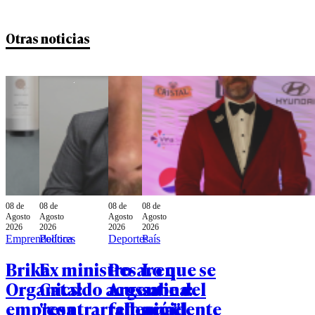
Otras noticias
08 de
08 de
08 de
08 de
Agosto
Agosto
Agosto
Agosto
2026
2026
2026
2026
Emprendedores
Política
Deportes
País
Brika
Ex ministro
Pesar en
Lo que se
Organics:
Cataldo acusa
Argentina:
sabe del
empresa
"contrarreforma"
falleció el
accidente