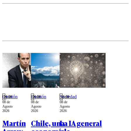
través de
una alianza
con la
empresa de
reciclaje
Todos
Reciclamos.
Opinión
Opinión
Sociedad
06:00
06:00
06:00
08 de
08 de
08 de
Agosto
Agosto
Agosto
2026
2026
2026
Martín
Chile, una
La IA general