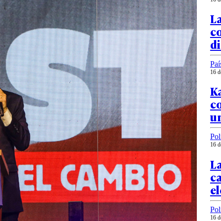
La
co
di
Paí
16 d
Ka
co
u
Pol
16 d
La
ca
e
Pol
16 d