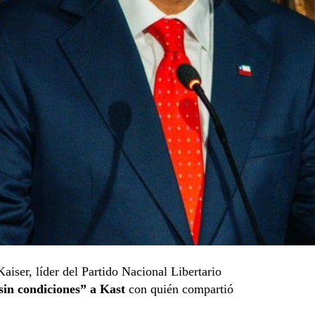
iser, líder del Partido Nacional Libertario
sin condiciones” a Kast
con quién compartió