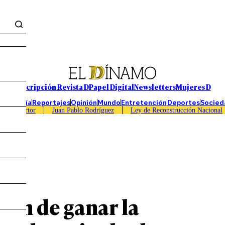
Suscripción Revista D
Papel Digital
Newsletters
Mujeres D
Economía
Reportajes
Opinión
Mundo
Entretención
Deportes
Socied
Caso Sartor
Juan Pablo Rodríguez
Ley de Reconstrucción Nacional
ión de ganar la