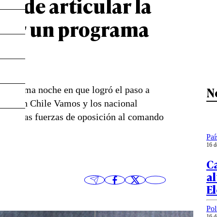
ío de articular la
inar un programa
N
 La misma noche en que logró el paso a
nte con Chile Vamos y los nacional
e las otras fuerzas de oposición al comando
Paí
16 d
Ca
al
E
Pol
16 d