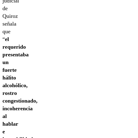
judicial
de
Quiroz
señala
que
“
el
requerido
presentaba
un
fuerte
hálito
alcohólico,
rostro
congestionado,
incoherencia
al
hablar
e