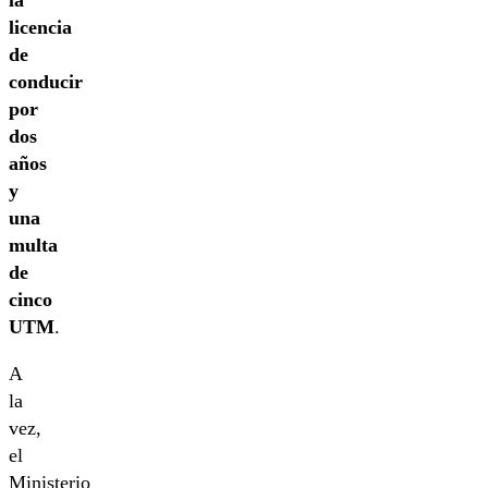
la
licencia
de
conducir
por
dos
años
y
una
multa
de
cinco
UTM
.
A
la
vez,
el
Ministerio