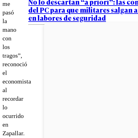
No lo descartan “a priori”: las co
me
del PC para que militares salgan a 
pasó
en labores de seguridad
la
mano
con
los
tragos”,
reconoció
el
economista
al
recordar
lo
ocurrido
en
Zapallar.