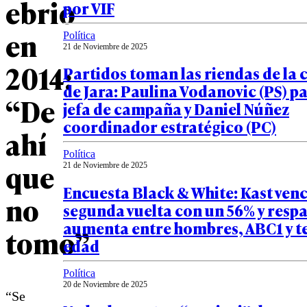
ebrio
por VIF
en
Política
21 de Noviembre de 2025
2014:
Partidos toman las riendas de la
de Jara: Paulina Vodanovic (PS) pa
“De
jefa de campaña y Daniel Núñez
coordinador estratégico (PC)
ahí
Política
que
21 de Noviembre de 2025
Encuesta Black & White: Kast venc
no
segunda vuelta con un 56% y resp
aumenta entre hombres, ABC1 y t
tomo”
edad
Política
20 de Noviembre de 2025
“Se