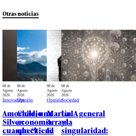
Otras noticias
08 de
08 de
08 de
08 de
Agosto
Agosto
Agosto
Agosto
2026
2026
2026
2026
Innovación
Opinión
Opinión
Sociedad
Amoricidio
Chile, una
Martín
La IA general
Silver:
economía
Arrau:
y la
cuando el
que “tiene
El
singularidad: