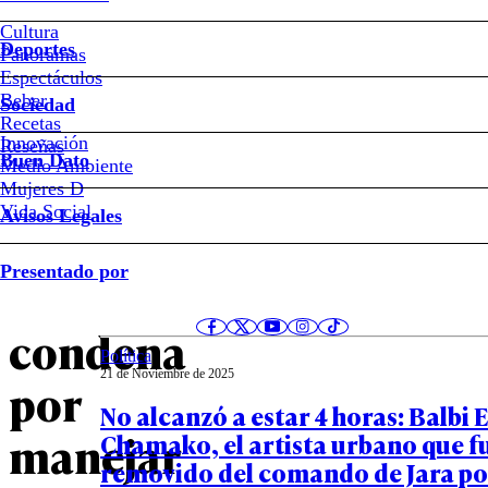
Kast
Cultura
Deportes
Panoramas
Asesor
Espectáculos
Beber
Sociedad
económico
Recetas
Innovación
Notas relacionadas
Reseñas
Buen Dato
Medio Ambiente
de
Mujeres D
Vida Social
Avisos Legales
Kast
Opinión
Presentado por
21 de Noviembre de 2025
admitió
El día después
condena
Política
21 de Noviembre de 2025
por
No alcanzó a estar 4 horas: Balbi E
manejar
Chamako, el artista urbano que f
removido del comando de Jara po