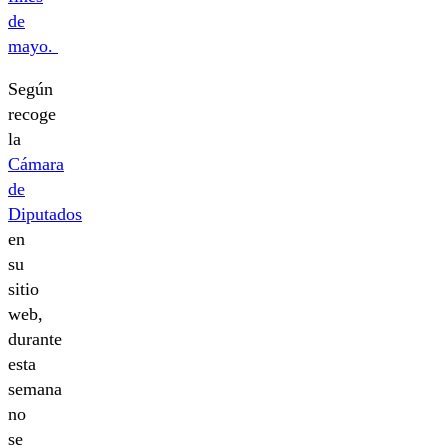
de
mayo.
Según
recoge
la
Cámara
de
Diputados
en
su
sitio
web,
durante
esta
semana
no
se