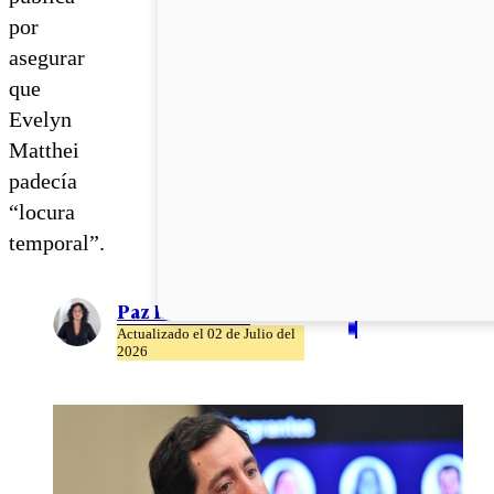
por
asegurar
que
Evelyn
Matthei
padecía
“locura
temporal”.
Paz Rubio
Actualizado el 02 de Julio del
2026