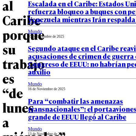
al
Escalada en el Caribe: Estados Un
refuerza bloqueo a buques con pe
Caribe
Venezuela mientras Irán respald
porque
Mundo
05 de Diciembre de 2025
su
Segundo ataque en el Caribe reav
acusaciones de crimen de guerra
trabajo
Congreso de EEUU: no habrían pe
auxilio
es
Mundo
“de
16 de Noviembre de 2025
Para “combatir las amenazas
lunes
transnacionales”: el portaavione
grande de EEUU llegó al Caribe
a
Mundo
13 de Noviembre de 2025