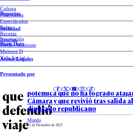
Quién
Cultura
Deportes
Panoramas
es
Espectáculos
Beber
Sociedad
Leandro
Recetas
Innovación
Notas relacionadas
Reseñas
Buen Dato
Medio Ambiente
Kunstmann,
Mujeres D
Vida Social
Avisos Legales
el
Política
Presentado por
03 de Junio de 2026
diputado
Viajes al extranjero en semana dist
que
polémica que no ha logrado atajar
Cámara y que revivió tras salida a
defendió
diputado republicano
viaje
Mundo
22 de Diciembre de 2025