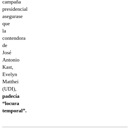
campaña
presidencial
asegurase
que
la
contendora
de
José
Antonio
Kast,
Evelyn
Matthei
(UDI),
padecía
“locura
temporal”.