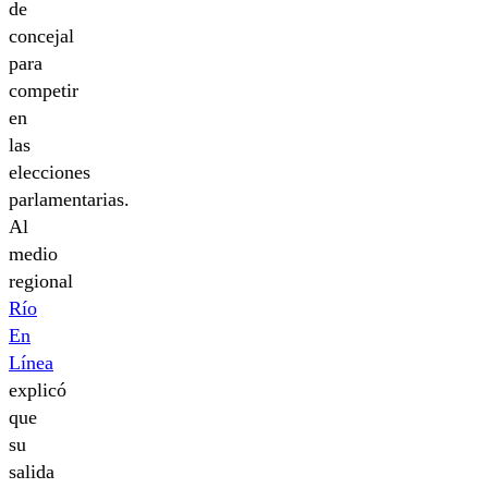
de
concejal
para
competir
en
las
elecciones
parlamentarias.
Al
medio
regional
Río
En
Línea
explicó
que
su
salida