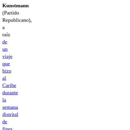
Kunstmann
(Partido
Republicano),
a
raíz
de
un
viaje
que
hizo
al
Caribe
durante
la
semana
distrital
de
fines