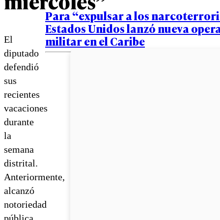
miércoles”
Para “expulsar a los narcoterrori
Estados Unidos lanzó nueva oper
militar en el Caribe
El
diputado
defendió
sus
recientes
vacaciones
durante
la
semana
distrital.
Anteriormente,
alcanzó
notoriedad
pública