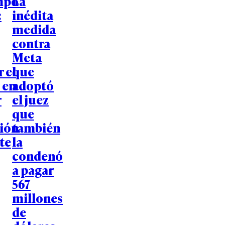
mpo
La
:
inédita
medida
contra
Meta
r el
que
 en
adoptó
r
el juez
que
ción
también
te
la
condenó
a pagar
567
millones
de