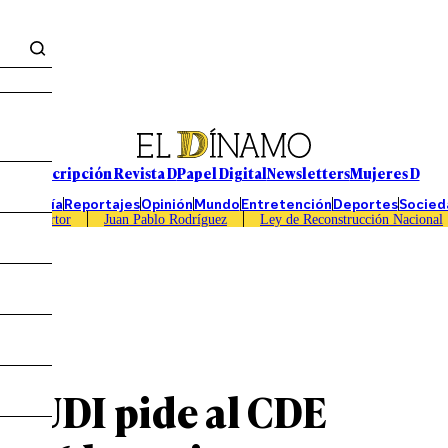
Suscripción Revista D
Papel Digital
Newsletters
Mujeres D
Economía
Reportajes
Opinión
Mundo
Entretención
Deportes
Socied
Caso Sartor
Juan Pablo Rodríguez
Ley de Reconstrucción Nacional
z: UDI pide al CDE