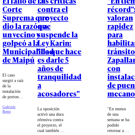
El fallo de la
Las críticas
"En tie
Corte
contra el
récord"
Suprema que
proyecto
valoran
dio la razón a
que
rapidez
un vecino y
suspende la
para
golpeó a la
Ley Karin:
habilita
Municipalidad
"Lo que hace
tránsito
de Maipú
es darle 5
Zapalla
años de
con
tranquilidad
instala
El caso
surgió a raíz
a
de puen
de la
acosadores"
mecano
instalación
de portones
en un pasaje
Gabriela
de Villa
La oposición
"En menos
Romo
Paraíso, los
activó una dura
de una
que
ofensiva contra
semana se ha
permanecían
el proyecto, el
podido
cerrados
cual también ha
retornar a la
durante la