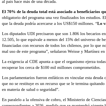
al país hace más de una década.
El 70% de la deuda total está asociado a beneficiarios q
obligatorio del programa una vez finalizados los estudios. 
que la deuda podría acercarse a los US$150 millones. “
Lo v
Los diputados UDI precisaron que son 1.806 los becarios en
12.505, lo que equivale a menos del 15% del universo de be
financiadas con recursos de todos los chilenos, por lo que n
mal uso de este programa”, señalaron Weisse y Martínez en 
La exigencia al CDE apunta a que el organismo ejerza todas 
recuperar los cerca de $100 mil millones comprometidos.
Los parlamentarios fueron enfáticos en vincular esta deuda 
que no se restituye es un recurso que se le termina quitando
en materia de salud o seguridad”.
En paralelo a la ofensiva de cobro, el Ministerio de Ciencia
correspondientes a 2026, medida que se mantendrá vigente ha