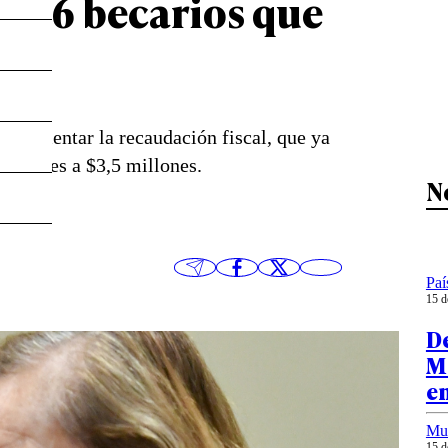
1.806 becarios que
ra aumentar la recaudación fiscal, que ya
eriores a $3,5 millones.
N
Paí
15 d
D
M
e
Mu
15 d