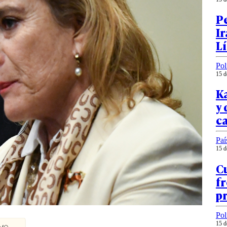
Pe
Ir
Lí
Pol
15 d
Ka
y
ca
Paí
15 d
Cu
fr
p
Pol
15 d