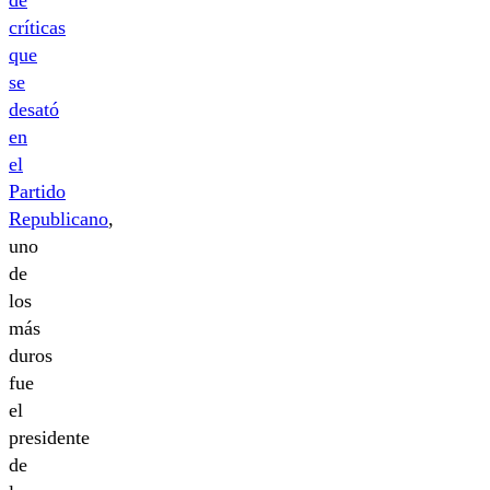
de
críticas
que
se
desató
en
el
Partido
Republicano
,
uno
de
los
más
duros
fue
el
presidente
de