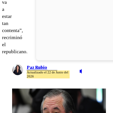
va
a
estar
tan
contenta”,
recriminó
el
republicano.
Paz Rubio
Actualizado el 22 de Junio del
2026