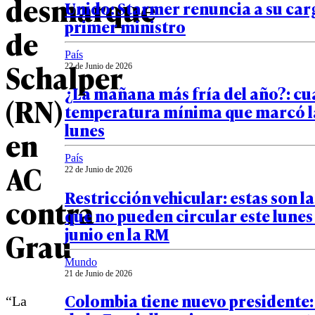
desmarque
Unido: Starmer renuncia a su car
primer ministro
de
País
Schalper
22 de Junio de 2026
¿La mañana más fría del año?: cuá
(RN)
temperatura mínima que marcó l
lunes
en
País
AC
22 de Junio de 2026
Restricción vehicular: estas son l
contra
que no pueden circular este lunes
junio en la RM
Grau
Mundo
21 de Junio de 2026
Colombia tiene nuevo presidente:
“La