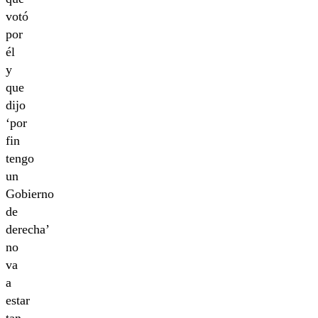
votó
por
él
y
que
dijo
‘por
fin
tengo
un
Gobierno
de
derecha’
no
va
a
estar