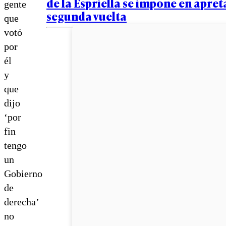
de la Espriella se impone en apre
gente
segunda vuelta
que
votó
por
él
y
que
dijo
‘por
fin
tengo
un
Gobierno
de
derecha’
no