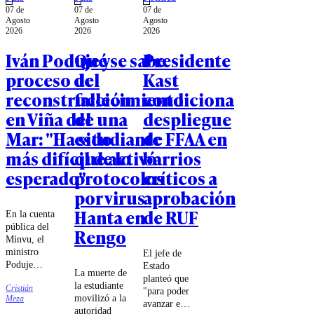
07 de
07 de
07 de
Agosto
Agosto
Agosto
2026
2026
2026
Iván Poduje y
Qué se sabe
Presidente
proceso de
del
Kast
reconstrucción
fallecimiento
condiciona
en Viña del
de una
despliegue
Mar: "Ha sido
estudiante
de FFAA en
más difícil de lo
que activó
barrios
esperado"
protocolos
críticos a
por virus
aprobación
Hanta en
de RUF
En la cuenta
pública del
Rengo
Minvu, el
ministro
El jefe de
Poduje
Estado
La muerte de
expresó que
planteó que
la estudiante
Cristián
la
"para poder
movilizó a la
Meza
recuperación
avanzar en
autoridad