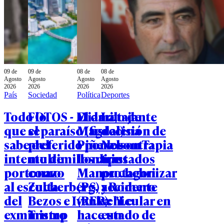
09 de
09 de
08 de
08 de
Agosto
Agosto
Agosto
Agosto
2026
2026
2026
2026
País
Sociedad
Política
Deportes
Todo lo
FOTOS - Miami,
El dardo de
La tajante
que se
el paraíso (fiscal)
Magdalena
decisión de
sabe del
preferido por los
Piñera contra
Nelson Tapia
intento de
multimillonarios
los diputados
tras
portonazo
como
Manouchehri
protagonizar
al escolta
Zuckerberg,
(PS) y Romero
accidente
del
Bezos e Ivanka
(REP): "Le
vehicular en
exministro
Trump
hace un
estado de