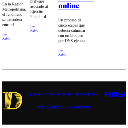
malware
online
En la Región
asociado al
Metropolitana,
Ejército
el fenómeno
Popular de
se extenderá
Un proceso de
Liberación
entre el
cinco etapas que
Paz
chino habría
domingo 9 y
debería culminar
Rubio
intentado
Paz
el jueves 13
con un bloqueo
sabotear a
Rubio
de agosto.
por DNS ejecutado
las
por las compañías
compañías
Paz
de
Movistar,
Rubio
telecomunicaciones
Entel y
fue lo que
Telmex,
estableció el
según
tribunal.
antecedentes
entregados
por el
embajador
de Estados
Quiénes Somos
Contacto
Política Editorial
Unidos en
Chile.
publicidad
términos y condiciones