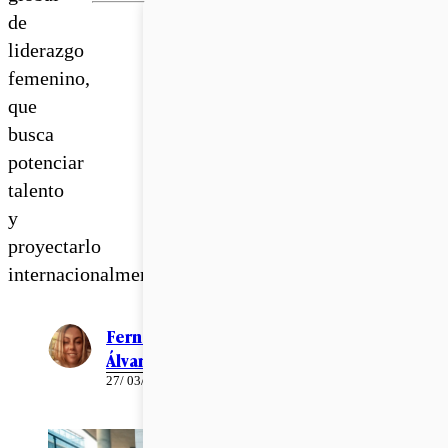
de
liderazgo
femenino,
que
busca
potenciar
talento
y
proyectarlo
internacionalmente
Fernanda
Álvarez
27/ 03/ 2026