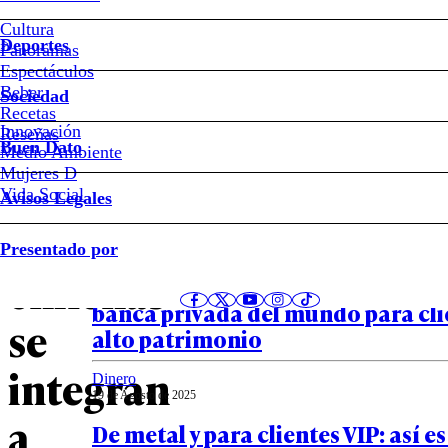
Cultura
Santander
Deportes
Panoramas
Espectáculos
impulsa
Beber
Sociedad
Recetas
liderazgo
Innovación
Notas relacionadas
Reseñas
Buen Dato
Medio Ambiente
Mujeres D
femenino:
Vida Social
Avisos Legales
50
Presentado por
Presentado por
20 de Marzo de 2026
chilenas
Santander es reconocido como la
banca privada del mundo para cli
se
alto patrimonio
integran
Dinero
19 de Agosto de 2025
a
De metal y para clientes VIP: así es