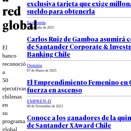
exclusiva tarjeta que exige millon
red
sueldo para obtenerla
global
Economía
23 de Julio de 2025
Carlos Ruiz de Gamboa asumirá 
de Santander Corporate & Inves
El
Banking Chile
banco
reconoció
Opinión
07 de Marzo de 2025
a
50
El Emprendimiento Femenino en C
fuerza en ascenso
ejecutivas
chilenas
EMPREN-D
en
08 de Noviembre de 2023
su
Conoce a los ganadores de la quin
programa
de Santander X Award Chile
global