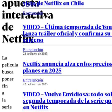
apuesta
visto de Netflix en Chile
interactiva
Entretención
11 de Marzo de 2025
de
VIDEO – Última temporada de You:
lanza tráiler oficial y confirma su
Netflix
estreno
Entretención
22 de Enero de 2025
La
Netflix anuncia alza en los precios
película
planes en 2025
busca
poner
Entretención
22 de Enero de 2025
fin
VIDEO – Vuelve Envidiosa: todo so
a
segunda temporada de la serie qu
la
en Netflix
serie