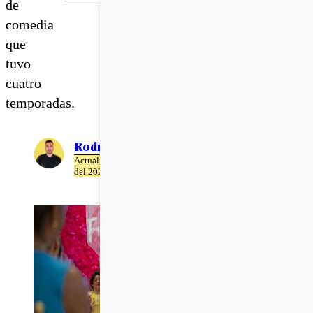
de
comedia
que
tuvo
cuatro
temporadas.
Rodrigo León
Actualizado el 07 de Agosto
del 2020