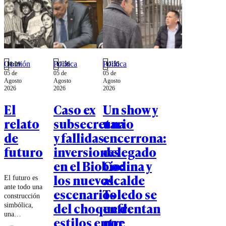
Opinión
Política
Política
18:09
17:56
17:55
05 de
05 de
05 de
Agosto
Agosto
Agosto
2026
2026
2026
El
Caso ex
Un show y
relato
subsecretario
una
de
y fallidas
encerrona:
futuro
inversiones
delegado
en el Biobío:
Codina y
los nuevos
alcalde
El futuro es
ante todo una
escenarios
Toledo se
construcción
del choque de
enfrentan
simbólica,
una
estilos entre
por
proyección